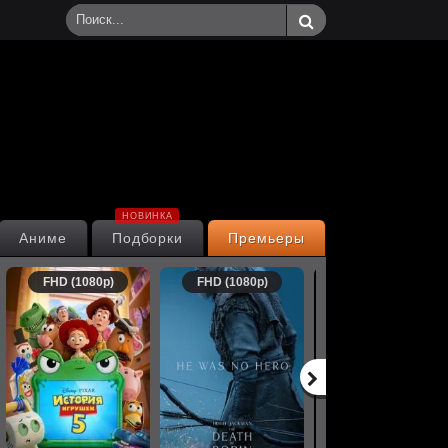
НОВИНКА
Аниме
Подборки
Премьеры
FHD (1080p)
FHD (1080p)
FHD (1080p)