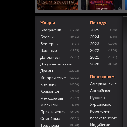
Жанры
По году
Биографии
2025
(1795)
(836)
40
1
2
3
4
5
Боевики
2024
(8481)
(945)
Вестерны
2023
(497)
(1096)
Военные
2022
(1925)
(1756)
Детективы
2021
(5031)
(1891)
Документальные
2020
(3004)
Драмы
(23092)
По странам
Исторические
(2061)
Американские
Комедии
(14660)
Английские
Криминал
(7174)
Русские
Мелодрамы
(1277)
Украинские
Мюзиклы
(849)
Корейские
Приключения
(5409)
Казахстанские
Семейные
(3882)
Индийские
Триллеры
(10590)