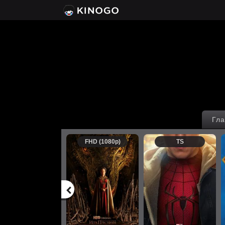
Гла
FHD (1080p)
TS