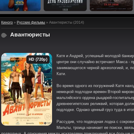
Киного
»
Русские фильмы
» Авантюристы (2014)
Авантюристы
Катя и Андрей, успешный молодой банкир,
HD (720p)
центре они случайно встречают Макса - 
занимающегося черной археологией, и, п
Кати.
Во время одного из погружений Катя нах
немецкой подлодки времен Второй мировой
мальтийского ордена рыцарей-госпиталь
древнеегипетских реликвий, которая дол
подлодке. Однако ценный груз туда в ито
Рассудив, что подводная лодка с сокрови
Мальты, троица начинает ее поиски, ввяз
подводных. А отношения между искателями приключений все больше н