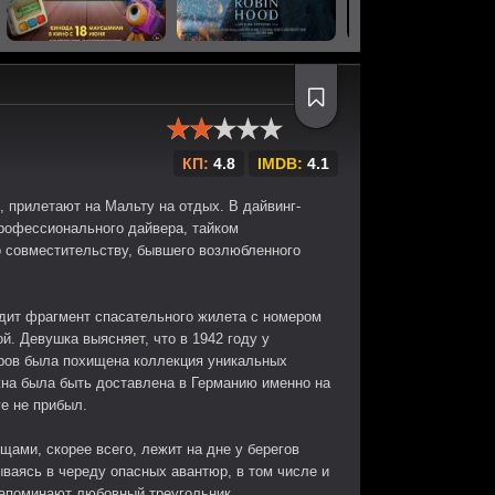
КП:
4.8
IMDB:
4.1
 прилетают на Мальту на отдых. В дайвинг-
профессионального дайвера, тайком
о совместительству, бывшего возлюбленного
одит фрагмент спасательного жилета с номером
. Девушка выясняет, что в 1942 году у
еров была похищена коллекция уникальных
жна была быть доставлена в Германию именно на
ге не прибыл.
щами, скорее всего, лежит на дне у берегов
ываясь в череду опасных авантюр, в том числе и
апоминают любовный треугольник...