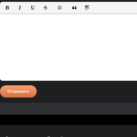
Полужирный
Курсив
Подчеркнутый
Зачеркнутый
Вставить смайлик
Вставка цитаты
Вставка спойлера
Отправить