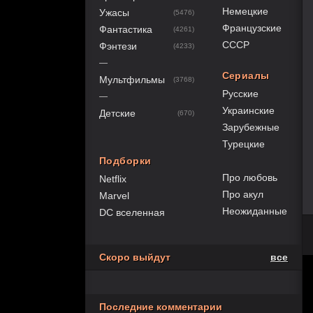
Немецкие
Ужасы
(5476)
Французские
Фантастика
(4261)
СССР
Фэнтези
(4233)
—
Сериалы
Мультфильмы
(3768)
Русские
—
Украинские
Детские
(670)
Зарубежные
Турецкие
Подборки
Про любовь
Netflix
Про акул
Marvel
Неожиданные
DC вселенная
Скоро выйдут
все
Последние комментарии