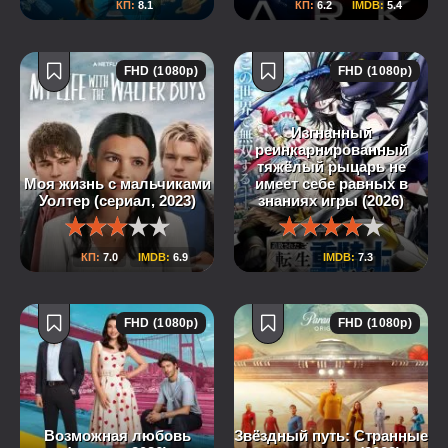
КП:
8.1
КП:
6.2
IMDB:
5.4
FHD (1080p)
FHD (1080p)
Изгнанный
реинкарнированный
тяжёлый рыцарь не
Моя жизнь с мальчиками
имеет себе равных в
Уолтер (сериал, 2023)
знаниях игры (2026)
КП:
7.0
IMDB:
6.9
IMDB:
7.3
FHD (1080p)
FHD (1080p)
Возможная любовь
Звёздный путь: Странные