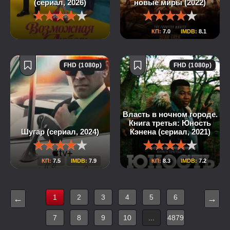
(сериал, 2026)
новые миры (2022)
КП:
7.0
IMDB:
8.1
FHD (1080p)
FHD (1080p)
Власть в ночном городе.
Книга третья: Юность
Шугар (сериал, 2024)
Кэнена (сериал, 2021)
КП:
7.5
IMDB:
7.9
КП:
8.3
IMDB:
7.2
1
2
3
4
5
6
←
→
7
8
9
10
...
4879