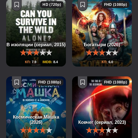
HD (720p)
FHD (1080p)
В изоляции (сериал, 2015)
Богатыри (2026)
КП:
7.9
IMDB:
8.4
КП:
6.0
FHD (1080p)
FHD (1080p)
Космическая Машка
(2026)
Ковчег (сериал, 2023)