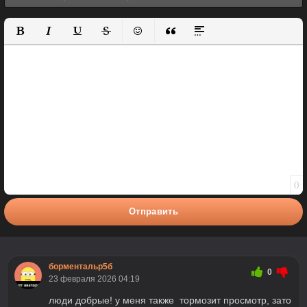
Полужирный
Курсив
Подчеркнутый
Зачеркнутый
Вставить смайлик
Вставка цитаты
Вставка спойлера
0
Отправить
борментальр5б
0
23 февраля 2026 04:19
люди добрые! у меня также тормозит просмотр, зато