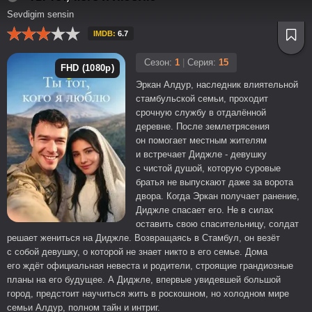
Sevdigim sensin
IMDB:
6.7
Сезон:
1
|
Серия:
15
FHD (1080p)
Эркан Алдур, наследник влиятельной
стамбульской семьи, проходит
срочную службу в отдалённой
деревне. После землетрясения
он помогает местным жителям
и встречает Диджле - девушку
с чистой душой, которую суровые
братья не выпускают даже за ворота
двора. Когда Эркан получает ранение,
Диджле спасает его. Не в силах
оставить свою спасительницу, солдат
решает жениться на Диджле. Возвращаясь в Стамбул, он везёт
с собой девушку, о которой не знает никто в его семье. Дома
его ждёт официальная невеста и родители, строящие грандиозные
планы на его будущее. А Диджле, впервые увидевшей большой
город, предстоит научиться жить в роскошном, но холодном мире
семьи Алдур, полном тайн и интриг.