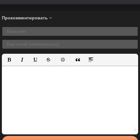
Прокомментировать
Полужирный
Курсив
Подчеркнутый
Зачеркнутый
Вставить смайлик
Вставка цитаты
Вставка спойлера
0