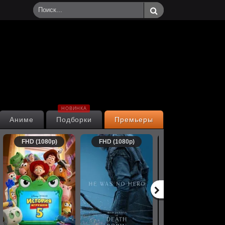
НОВИНКА
Аниме
Подборки
Премьеры
FHD (1080p)
FHD (1080p)
FHD (1080p)