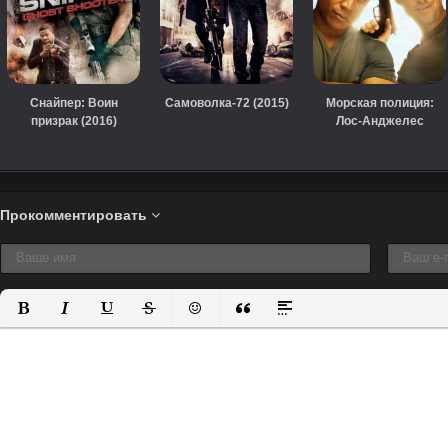
Снайпер: Воин
Самоволка-72 (2015)
Морская полиция:
призрак (2016)
Лос-Анджелес
(сериал, 2009)
Прокомментировать
Полужирный
Курсив
Подчеркнутый
Зачеркнутый
Вставить смайлик
Вставка цитаты
Вставка спойлера