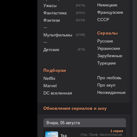
Немецкие
Ужасы
(5476)
Французские
Фантастика
(4261)
СССР
Фэнтези
(4233)
—
Сериалы
Мультфильмы
(3768)
Русские
—
Украинские
Детские
(670)
Зарубежные
Турецкие
Подборки
Про любовь
Netflix
Про акул
Marvel
Неожиданные
DC вселенная
Обновления сериалов и шоу
Вчера, 05 августа
1 серия
(Укр. Проф. багатоголосий,
Тед