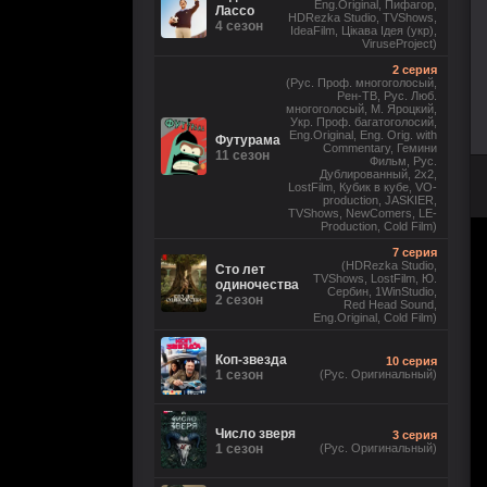
Eng.Original, Пифагор,
Лассо
HDRezka Studio, TVShows,
4 сезон
IdeaFilm, Цікава Ідея (укр),
ViruseProject)
2 серия
(Рус. Проф. многоголосый,
Рен-ТВ, Рус. Люб.
многоголосый, М. Яроцкий,
Укр. Проф. багатоголосий,
Eng.Original, Eng. Orig. with
Футурама
Commentary, Гемини
11 сезон
Фильм, Рус.
Дублированный, 2x2,
LostFilm, Кубик в кубе, VO-
production, JASKIER,
TVShows, NewComers, LE-
Production, Cold Film)
7 серия
(HDRezka Studio,
Сто лет
TVShows, LostFilm, Ю.
одиночества
Сербин, 1WinStudio,
2 сезон
Red Head Sound,
Eng.Original, Cold Film)
Коп-звезда
10 серия
1 сезон
(Рус. Оригинальный)
Число зверя
3 серия
1 сезон
(Рус. Оригинальный)