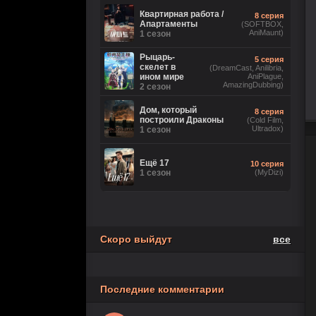
2 сезон
Ориг. (без цензуры))
Квартирная работа /
8 серия
Апартаменты
(SOFTBOX,
AniMaunt)
Великолепная
1 сезон
26 серия
Пятерка
(Рус.
Оригинальный)
8 сезон
Рыцарь-
5 серия
скелет в
(DreamCast, Anilibria,
ином мире
AniPlague,
Игра
18 серия
AmazingDubbing)
2 сезон
лжецов
(Anilibria, Japan Original,
AniMaunt)
1 сезон
Дом, который
8 серия
построили Драконы
(Cold Film,
Ultradox)
История его
1 сезон
28 серия
служанки
(Рус.
Оригинальный)
1 сезон
Ещё 17
10 серия
1 сезон
5 серия
(MyDizi)
Настоящий
(TVShows,
американец /
Eng.Original,
Всеамериканский
HDRezka Studio,
8 сезон
Cold Film, Original)
Скоро выйдут
все
Последние комментарии