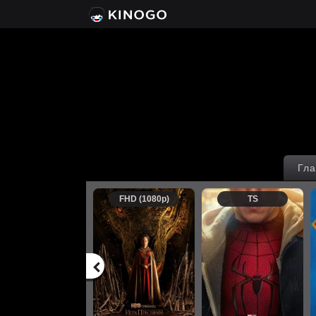
Гла
FHD (1080p)
TS