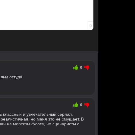
0
0
ильм оттуда
0
ь классный и увлекательный сериал.
реалистичная, но меня это не смущает. В
язан на морском флоте, но сценаристы с