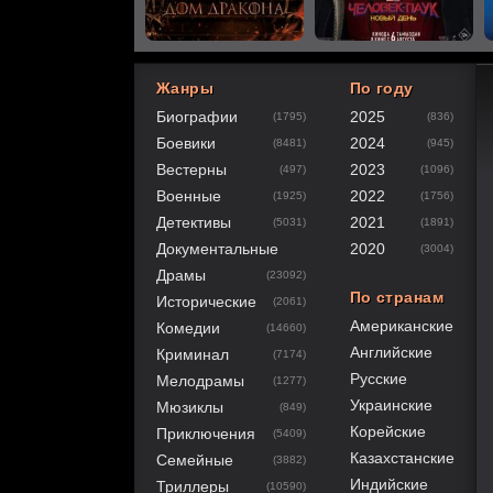
Жанры
По году
Биографии
2025
(1795)
(836)
40
1
2
3
4
5
Боевики
2024
(8481)
(945)
Вестерны
2023
(497)
(1096)
Военные
2022
(1925)
(1756)
Детективы
2021
(5031)
(1891)
Документальные
2020
(3004)
Драмы
(23092)
По странам
Исторические
(2061)
Американские
Комедии
(14660)
Английские
Криминал
(7174)
Русские
Мелодрамы
(1277)
Украинские
Мюзиклы
(849)
Корейские
Приключения
(5409)
Казахстанские
Семейные
(3882)
Индийские
Триллеры
(10590)