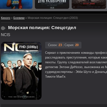
Киного
»
Боевики
» Морская полиция: Спецотдел (2003)
Морская полиция: Спецотдел
NCIS
Сезон:
23
|
Серия:
20
FHD (1080p)
Сериал о приключениях команды професс
расследовать преступления, которые как
пехоты. Группу следователей возглавляет 
детектив Энтони ДиНоззо, выхоженка из М
судмедэкспертизы - Эбби Шуто и Дональд
Тимоти МакГи.