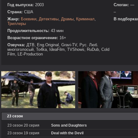
Год выпуска:
2003
Слоган:
—
Страна:
США
–
Жанр:
Боевики
,
Детективы
,
Драмы
,
Криминал
,
В подборках
Триллеры
Продолжительность:
43 мин
Возрастное ограничение:
16+
Озвучка:
ДТВ, Eng.Original, Gravi-TV, Рус. Люб.
многоголосый, To4ka, IdeaFilm, TVShows, RuDub, Cold
Film, LE-Production
23 сезон
23 сезон 20 серия
Sons and Daughters
23 сезон 19 серия
Deal with the Devil