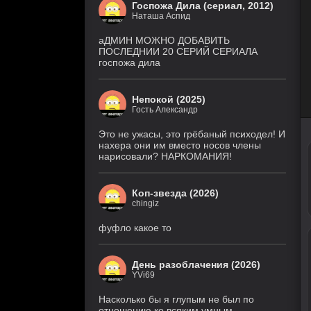
Госпожа Дила (сериал, 2012)
Наташа Аспид
аДМИН МОЖНО ДОБАВИТЬ
ПОСЛЕДНИИ 20 СЕРИЙ СЕРИАЛА
госпожа дила
Непокой (2025)
Гость Александр
Это не ужасы, это грёбаный психодел! И
нахера они им вместо носов члены
нарисовали? НАРКОМАНИЯ!
Коп-звезда (2026)
chingiz
фуфло какое то
День разоблачения (2026)
YVi69
Насколько бы я глупым не был по
отношению ко всяким умным