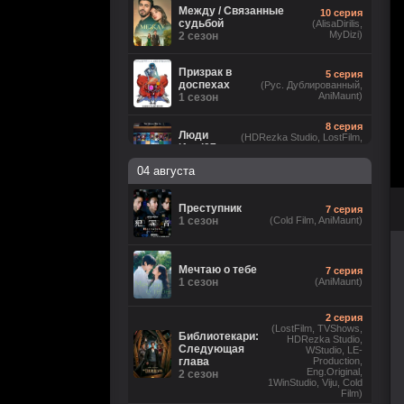
Между / Связанные
10 серия
судьбой
(AlisaDirilis,
MyDizi)
2 сезон
Призрак в
5 серия
доспехах
(Рус. Дублированный,
AniMaunt)
1 сезон
8 серия
Люди
(HDRezka Studio, LostFilm,
Икс ’97
NewComers, Flarrow Films,
Eng.Original, JASKIER, Рус.
2 сезон
04 августа
Люб. многоголосый, Cold Film)
5 серия
(LostFilm, HDRezka Studio,
Лаки
Преступник
7 серия
HDrezka Studio (18+),
1 сезон
1 сезон
(Cold Film, AniMaunt)
TVShows, Red Head Sound,
Eng.Original, Cold Film)
Анатомия
16 серия
Мечтаю о тебе
7 серия
чувств
(Рус.
1 сезон
(AniMaunt)
Оригинальный)
1 сезон
2 серия
8
Звёздные войны: Видения.
(LostFilm, TVShows,
серия
Библиотекари:
Девятый джедай
HDRezka Studio,
(Cold
Следующая
1 сезон
WStudio, LE-
Film)
глава
Production,
Eng.Original,
2 сезон
1WinStudio, Viju, Cold
6 серия
Ира
Film)
(Рус. Оригинальный, Рус.