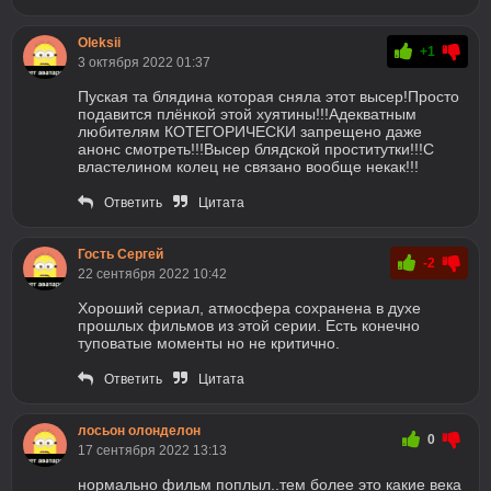
Oleksii
+1
3 октября 2022 01:37
Пуская та блядина которая сняла этот высер!Просто
подавится плёнкой этой хуятины!!!Адекватным
любителям КОТЕГОРИЧЕСКИ запрещено даже
анонс смотреть!!!Высер блядской проститутки!!!С
властелином колец не связано вообще некак!!!
Ответить
Цитата
Гость Сергей
-2
22 сентября 2022 10:42
Хороший сериал, атмосфера сохранена в духе
прошлых фильмов из этой серии. Есть конечно
туповатые моменты но не критично.
Ответить
Цитата
лосьон олонделон
0
17 сентября 2022 13:13
нормально фильм поплыл..тем более это какие века