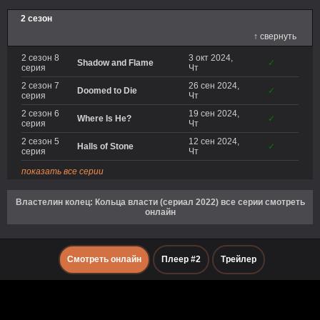
2 сезон
↑ свернуть
2 сезон 8
3 окт 2024,
Shadow and Flame
✓
серия
Чт
2 сезон 7
26 сен 2024,
Doomed to Die
✓
серия
Чт
2 сезон 6
19 сен 2024,
Where Is He?
✓
серия
Чт
2 сезон 5
12 сен 2024,
Halls of Stone
✓
серия
Чт
показать все серии
Властелин колец: Кольца власти (сериал 2022) все серии смотреть
онлайн
Смотреть онлайн
Плеер #2
Трейлер