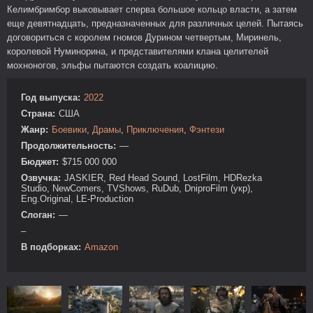
Келимбримбор выковывает сперва большое кольцо власти, а затем
еще девятнадцать, предназначенных для различных целей. Пытаясь
договориться с королем гномов Дурином четвертым, Миринель,
королевой Нуминорина, и представителями клана целителей
мохноногов, эльфы пытаются создать коалицию.
Год выпуска:
2022
Страна:
США
Жанр:
Боевики
,
Драмы
,
Приключения
,
Фэнтези
Продолжительность:
—
Бюджет:
$715 000 000
Озвучка:
JASKIER, Red Head Sound, LostFilm, HDRezka
Studio, NewComers, TVShows, RuDub, DniproFilm (укр),
Eng.Original, LE-Production
Слоган:
—
–
В подборках:
Amazon