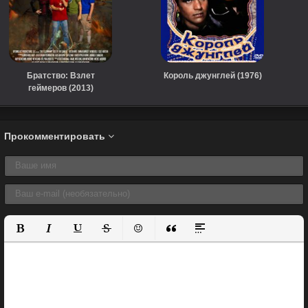
Братство: Взлет
Король джунглей (1976)
геймеров (2013)
Прокомментировать
Полужирный
Курсив
Подчеркнутый
Зачеркнутый
Вставить смайлик
Вставка цитаты
Вставка спойлера