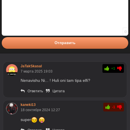
0
Отправить
JaTakSkasal
+1
7 марта 2025 19:03
Nenavishu Ni... ! Huli oni tam tipa elfi?
Ответить
Цитата
kaneki13
-1
18 сентября 2024 12:27
super