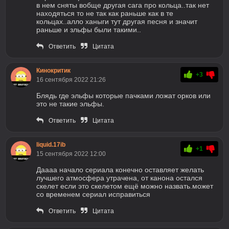
в нем сняты вобще другая сага про кольца..так нет
находяться то не так как раньше как в те
кольцах..алло ханыги тут другая песня и значит
раньше и зльфы были такими..
Ответить
Цитата
Кинокритик
+3
16 сентября 2022 21:26
Блядь где эльфы которые пачками ложат орков или
это не такие эльфы.
Ответить
Цитата
liquid.17ib
+1
15 сентября 2022 12:00
Даааа начало сериала конечно оставляет желать
лучшего атмосфера утрачена, от канона остался
скелет если это скелетом ещё можно назвать.может
со временем сериал исправиться
Ответить
Цитата