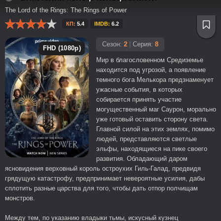
The Lord of the Rings: The Rings of Power
КП:
5.4
IMDB:
6.2
Сезон:
2
|
Серия:
8
FHD (1080p)
Мир в благословенном Средиземье
находится под угрозой, а появление
темного бога Мелькора предзнаменует
ужасные события, в которых
собирается принять участие
могущественный маг Саурон, морально
уже готовый оставить сторону света.
Главной силой на этих землях, помимо
людей, представляются светлые
эльфы, находящиеся на пике своего
развития. Обладающий даром
ясновидения верховный король остроухих Гиль-Галад, предвидя
грядущую катастрофу, предпринимает невероятные усилия, дабы
сплотить разные царства для того, чтобы дать отпор полчищам
монстров.
Между тем, по указанию владыки тьмы, искусный кузнец