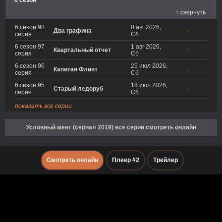
6 сезон
↑ свернуть
6 сезон 98
8 авг 2026,
Два графина
✓
серия
Сб
6 сезон 97
1 авг 2026,
Квартальный отчет
✓
серия
Сб
6 сезон 96
25 июл 2026,
Капитан Флинт
✓
серия
Сб
6 сезон 95
18 июл 2026,
Старый ледоруб
✓
серия
Сб
показать все серии
Условный мент (сериал 2019) все серии смотреть онлайн
Смотреть онлайн
Плеер #2
Трейлер