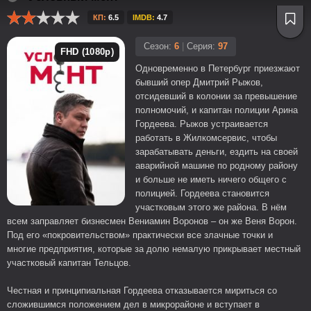
КП:
6.5
IMDB:
4.7
Сезон:
6
|
Серия:
97
FHD (1080p)
Одновременно в Петербург приезжают
бывший опер Дмитрий Рыжов,
отсидевший в колонии за превышение
полномочий, и капитан полиции Арина
Гордеева. Рыжов устраивается
работать в Жилкомсервис, чтобы
зарабатывать деньги, ездить на своей
аварийной машине по родному району
и больше не иметь ничего общего с
полицией. Гордеева становится
участковым этого же района. В нём
всем заправляет бизнесмен Вениамин Воронов – он же Веня Ворон.
Под его «покровительством» практически все злачные точки и
многие предприятия, которые за долю немалую прикрывает местный
участковый капитан Тельцов.
Честная и принципиальная Гордеева отказывается мириться со
сложившимся положением дел в микрорайоне и вступает в