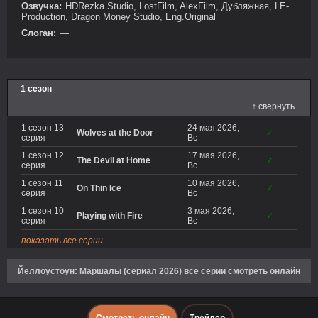
Озвучка:
HDRezka Studio, LostFilm, AlexFilm, Дубляжная, LE-
Production, Dragon Money Studio, Eng.Original
Слоган:
—
1 сезон
↑ свернуть
1 сезон 13
24 мая 2026,
Wolves at the Door
✓
серия
Вс
1 сезон 12
17 мая 2026,
The Devil at Home
✓
серия
Вс
1 сезон 11
10 мая 2026,
On Thin Ice
✓
серия
Вс
1 сезон 10
3 мая 2026,
Playing with Fire
✓
серия
Вс
показать все серии
Йеллоустоун: Маршалы (сериал 2026) все серии смотреть онлайн