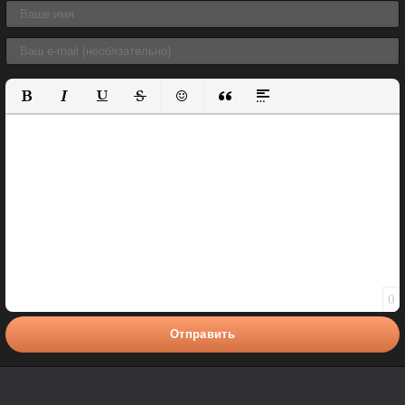
Полужирный
Курсив
Подчеркнутый
Зачеркнутый
Вставить смайлик
Вставка цитаты
Вставка спойлера
0
Отправить