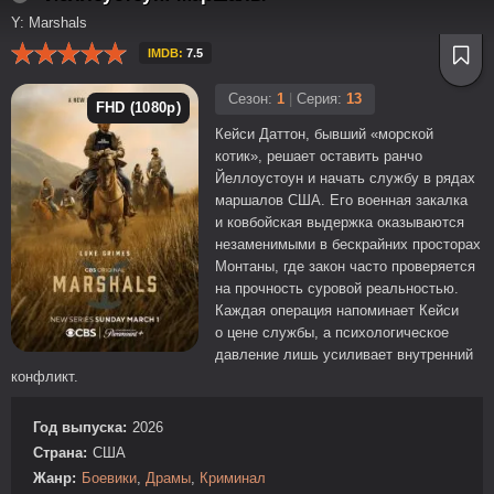
Y: Marshals
IMDB:
7.5
Сезон:
1
|
Серия:
13
FHD (1080p)
Кейси Даттон, бывший «морской
котик», решает оставить ранчо
Йеллоустоун и начать службу в рядах
маршалов США. Его военная закалка
и ковбойская выдержка оказываются
незаменимыми в бескрайних просторах
Монтаны, где закон часто проверяется
на прочность суровой реальностью.
Каждая операция напоминает Кейси
о цене службы, а психологическое
давление лишь усиливает внутренний
конфликт.
Год выпуска:
2026
Страна:
США
Жанр:
Боевики
,
Драмы
,
Криминал