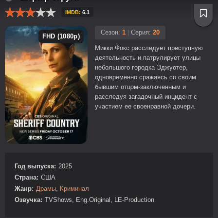
IMDB:
6.1
Сезон:
1
|
Серия:
20
FHD (1080p)
Микки Фокс расследует преступную
деятельность и патрулирует улицы
небольшого городка Эджуотер,
одновременно сражаясь со своим
бывшим отцом-заключенным и
расследуя загадочный инцидент с
участием ее своенравной дочери.
Год выпуска:
2025
Страна:
США
Жанр:
Драмы
,
Криминал
Озвучка:
TVShows, Eng.Original, LE-Production