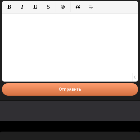
Полужирный
Курсив
Подчеркнутый
Зачеркнутый
Вставить смайлик
Вставка цитаты
Вставка спойлера
0
Отправить