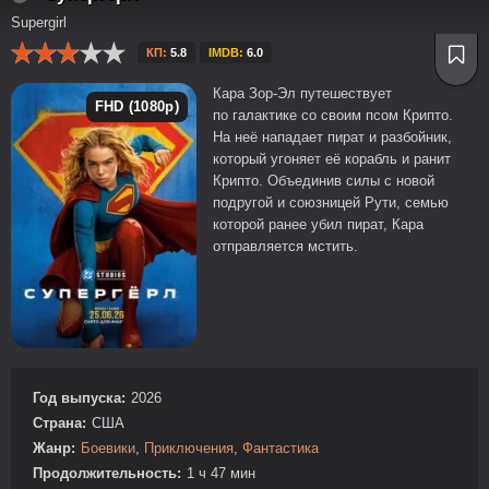
Supergirl
КП:
5.8
IMDB:
6.0
Кара Зор-Эл путешествует
FHD (1080p)
по галактике со своим псом Крипто.
На неё нападает пират и разбойник,
который угоняет её корабль и ранит
Крипто. Объединив силы с новой
подругой и союзницей Рути, семью
которой ранее убил пират, Кара
отправляется мстить.
Год выпуска:
2026
Страна:
США
Жанр:
Боевики
,
Приключения
,
Фантастика
Продолжительность:
1 ч 47 мин