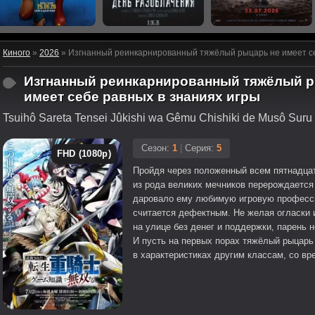
Киного
»
2026
» Изгнанный реинкарнированный тяжёлый рыцарь не имеет себ
Изгнанный реинкарнированный тяжёлый р
имеет себе равных в знаниях игры
Tsuihô Sareta Tensei Jûkishi wa Gêmu Chishiki de Musô Suru
Сезон:
1
|
Серия:
5
FHD (1080p)
Пройдя через положенный всем пятнадца
из рода великих мечников перерождается
даровало ему любимую игровую профессию
считается дефектным. Не желая огласки и
на улице без денег и поддержки, парень н
И пусть на первых порах тяжёлый рыцарь
в характеристиках другим классам, со в