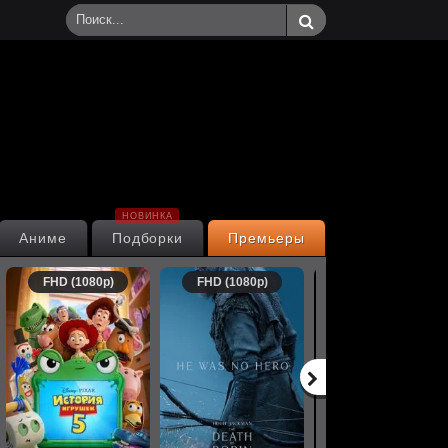
НОВИНКА
Аниме
Подборки
Премьеры
FHD (1080p)
FHD (1080p)
FHD (1080p)