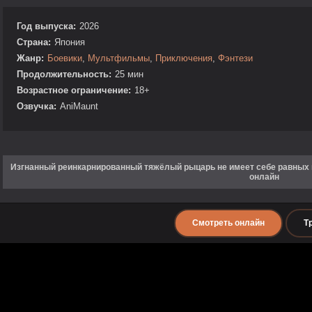
Год выпуска:
2026
Страна:
Япония
Жанр:
Боевики
,
Мультфильмы
,
Приключения
,
Фэнтези
Продолжительность:
25 мин
Возрастное ограничение:
18+
Озвучка:
AniMaunt
Изгнанный реинкарнированный тяжёлый рыцарь не имеет себе равных в 
онлайн
Смотреть онлайн
Т