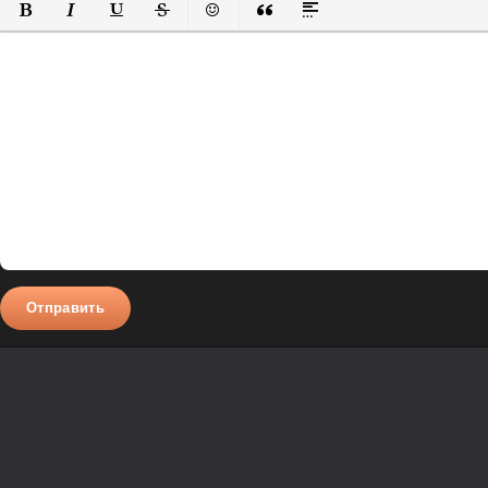
Полужирный
Курсив
Подчеркнутый
Зачеркнутый
Вставить смайлик
Вставка цитаты
Вставка спойлера
Отправить