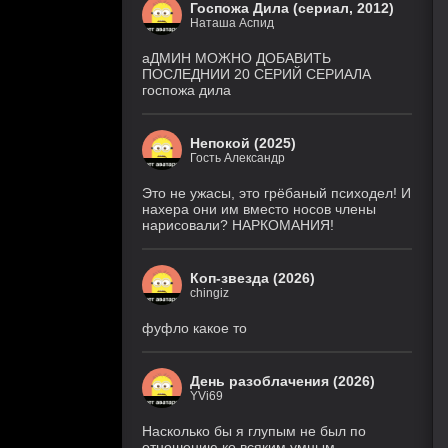
Госпожа Дила (сериал, 2012)
Наташа Аспид
аДМИН МОЖНО ДОБАВИТЬ
ПОСЛЕДНИИ 20 СЕРИЙ СЕРИАЛА
госпожа дила
Непокой (2025)
Гость Александр
Это не ужасы, это грёбаный психодел! И
нахера они им вместо носов члены
нарисовали? НАРКОМАНИЯ!
Коп-звезда (2026)
chingiz
фуфло какое то
День разоблачения (2026)
YVi69
Насколько бы я глупым не был по
отношению ко всяким умным