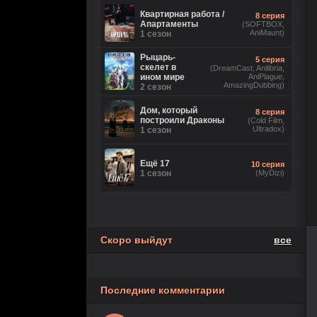
2 сезон
Ориг. (без цензуры))
Квартирная работа /
8 серия
Апартаменты
(SOFTBOX,
AniMaunt)
Великолепная
1 сезон
26 серия
Пятерка
(Рус.
Оригинальный)
8 сезон
Рыцарь-
5 серия
скелет в
(DreamCast, Anilibria,
ином мире
AniPlague,
Игра
18 серия
AmazingDubbing)
2 сезон
лжецов
(Anilibria, Japan Original,
AniMaunt)
1 сезон
Дом, который
8 серия
построили Драконы
(Cold Film,
Ultradox)
История его
1 сезон
28 серия
служанки
(Рус.
Оригинальный)
1 сезон
Ещё 17
10 серия
1 сезон
5 серия
(MyDizi)
Настоящий
(TVShows,
американец /
Eng.Original,
Всеамериканский
HDRezka Studio,
8 сезон
Cold Film, Original)
Скоро выйдут
все
Последние комментарии