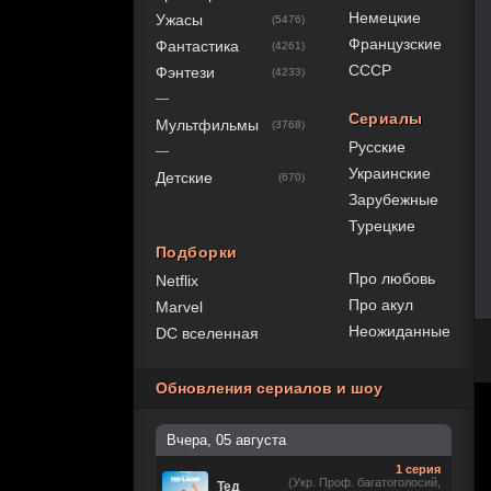
Немецкие
Ужасы
(5476)
Французские
Фантастика
(4261)
СССР
Фэнтези
(4233)
—
Сериалы
Мультфильмы
(3768)
Русские
—
Украинские
Детские
(670)
Зарубежные
Турецкие
Подборки
Про любовь
Netflix
Про акул
Marvel
Неожиданные
DC вселенная
Обновления сериалов и шоу
Вчера, 05 августа
1 серия
(Укр. Проф. багатоголосий,
Тед