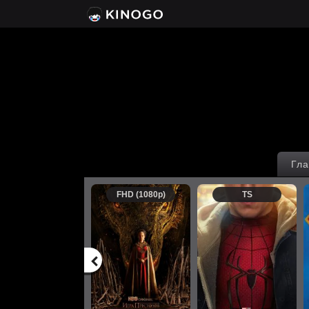
Гла
FHD (1080p)
TS