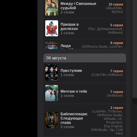
Между / Связанные
10 серия
судьбой
(AlisaDirilis,
MyDizi)
2 сезон
Призрак в
5 серия
доспехах
(Рус. Дублированный,
AniMaunt)
1 сезон
8 серия
Люди
(HDRezka Studio, LostFilm,
Икс ’97
NewComers, Flarrow Films,
Eng.Original, JASKIER, Рус.
2 сезон
04 августа
Люб. многоголосый, Cold Film)
5 серия
(LostFilm, HDRezka Studio,
Лаки
Преступник
7 серия
HDrezka Studio (18+),
1 сезон
1 сезон
(Cold Film, AniMaunt)
TVShows, Red Head Sound,
Eng.Original, Cold Film)
Анатомия
16 серия
Мечтаю о тебе
7 серия
чувств
(Рус.
1 сезон
(AniMaunt)
Оригинальный)
1 сезон
2 серия
8
Звёздные войны: Видения.
(LostFilm, TVShows,
серия
Библиотекари:
Девятый джедай
HDRezka Studio,
(Cold
Следующая
1 сезон
WStudio, LE-
Film)
глава
Production,
Eng.Original,
2 сезон
1WinStudio, Viju, Cold
6 серия
Ира
Film)
(Рус. Оригинальный, Рус.