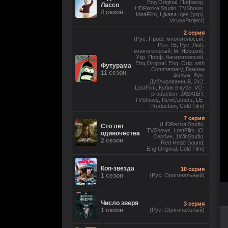
Eng.Original, Пифагор,
Лассо
HDRezka Studio, TVShows,
4 сезон
IdeaFilm, Цікава Ідея (укр),
ViruseProject)
2 серия
(Рус. Проф. многоголосый,
Рен-ТВ, Рус. Люб.
многоголосый, М. Яроцкий,
Укр. Проф. багатоголосий,
Eng.Original, Eng. Orig. with
Футурама
Commentary, Гемини
11 сезон
Фильм, Рус.
Дублированный, 2x2,
LostFilm, Кубик в кубе, VO-
production, JASKIER,
TVShows, NewComers, LE-
Production, Cold Film)
7 серия
(HDRezka Studio,
Сто лет
TVShows, LostFilm, Ю.
одиночества
Сербин, 1WinStudio,
2 сезон
Red Head Sound,
Eng.Original, Cold Film)
Коп-звезда
10 серия
1 сезон
(Рус. Оригинальный)
Число зверя
3 серия
1 сезон
(Рус. Оригинальный)