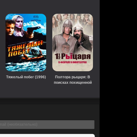
Тяжелый побег (1996)
Полтора рыцаря: В
поисках похищенной
принцессы
Херцелинды (2008)