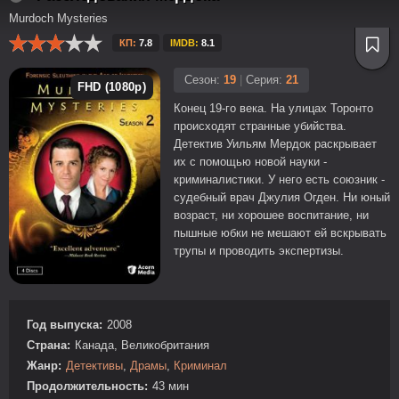
Murdoch Mysteries
КП:
7.8
IMDB:
8.1
Сезон:
19
|
Серия:
21
FHD (1080p)
Конец 19-го века. На улицах Торонто
происходят странные убийства.
Детектив Уильям Мердок раскрывает
их с помощью новой науки -
криминалистики. У него есть союзник -
судебный врач Джулия Огден. Ни юный
возраст, ни хорошее воспитание, ни
пышные юбки не мешают ей вскрывать
трупы и проводить экспертизы.
Год выпуска:
2008
Страна:
Канада, Великобритания
Жанр:
Детективы
,
Драмы
,
Криминал
Продолжительность:
43 мин