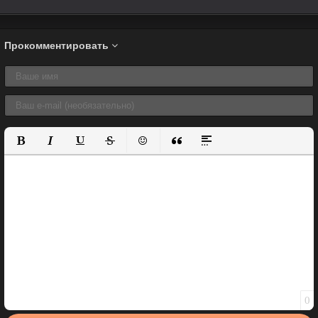
Прокомментировать
Полужирный
Курсив
Подчеркнутый
Зачеркнутый
Вставить смайлик
Вставка цитаты
Вставка спойлера
0