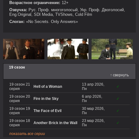
Возрастное ограничение:
12+
Озвучка:
Рус. Проф. многоголосый, Укр. Проф. Двоголосий,
Eng.Original, SDI Media, TVShows, Cold Film
Слоган:
«No Secrets. Only Answers»
19 сезон
↑ свернуть
19 сезон 21
13 апр 2026,
Hell of a Woman
✓
серия
Пн
19 сезон 20
6 апр 2026,
Fire in the Sky
✓
серия
Пн
19 сезон 19
30 мар 2026,
The Face of Evil
✓
серия
Пн
19 сезон 18
23 мар 2026,
Another Brick in the Wall
✓
серия
Пн
показать все серии