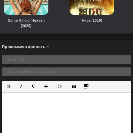
Some Kind of Heaven
Аира (2019)
(2020)
Прокомментировать
Полужирный
Курсив
Подчеркнутый
Зачеркнутый
Вставить смайлик
Вставка цитаты
Вставка спойлера