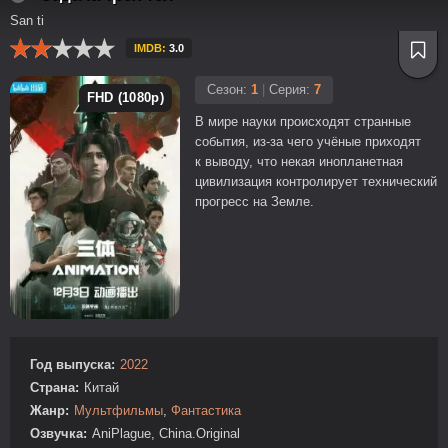
San ti
IMDB:
3.0
Сезон:
1
|
Серия:
7
FHD (1080p)
В мире науки происходят странные
события, из-за чего учёные приходят
к выводу, что некая инопланетная
цивилизация контролирует технический
прогресс на Земле.
Год выпуска:
2022
Страна:
Китай
Жанр:
Мультфильмы
,
Фантастика
Озвучка:
AniPlague, China.Original