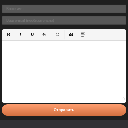
Полужирный
Курсив
Подчеркнутый
Зачеркнутый
Вставить смайлик
Вставка цитаты
Вставка спойлера
0
Отправить