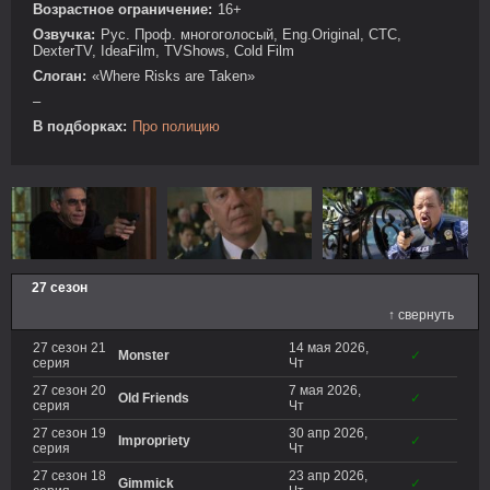
Возрастное ограничение:
16+
Озвучка:
Рус. Проф. многоголосый, Eng.Original, СТС,
DexterTV, IdeaFilm, TVShows, Cold Film
Слоган:
«Where Risks are Taken»
–
В подборках:
Про полицию
27 сезон
↑ свернуть
27 сезон 21
14 мая 2026,
Monster
✓
серия
Чт
27 сезон 20
7 мая 2026,
Old Friends
✓
серия
Чт
27 сезон 19
30 апр 2026,
Impropriety
✓
серия
Чт
27 сезон 18
23 апр 2026,
Gimmick
✓