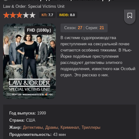
Law & Order: Special Victims Unit
КП:
7.7
IMDB:
8.0
Сезон:
27
|
Серия:
21
FHD (1080p)
В системе судопроизводства
преступления на сексуальной почве
считаются особенно тяжкими. В Нью-
Йорке подобные преступления
расследуют детективы элитного
подразделения, известного как Особый
отдел. Это рассказ о них.
Год выпуска:
1999
Страна:
США
Жанр:
Детективы
,
Драмы
,
Криминал
,
Триллеры
Продолжительность:
43 мин