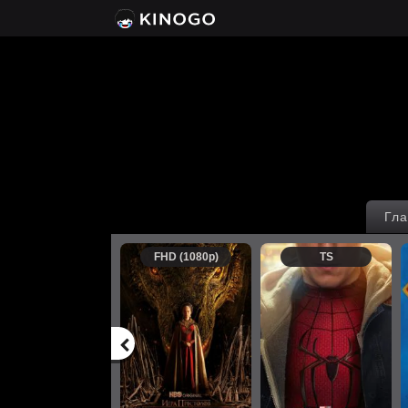
Гла
FHD (1080p)
TS