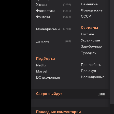
Немецкие
Ужасы
(5476)
Французские
Фантастика
(4261)
СССР
Фэнтези
(4233)
—
Сериалы
Мультфильмы
(3768)
Русские
—
Украинские
Детские
(670)
Зарубежные
Турецкие
Подборки
Про любовь
Netflix
Про акул
Marvel
Неожиданные
DC вселенная
Скоро выйдут
все
Последние комментарии