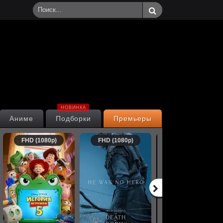
НОВИНКА
Аниме
Подборки
Премьеры
FHD (1080p)
FHD (1080p)
FHD (1080p)