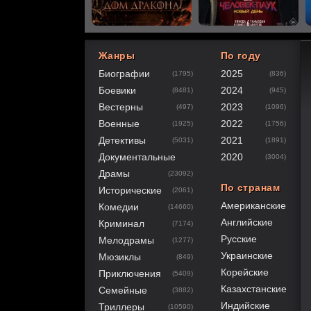
Жанры
По году
Биографии
2025
(1795)
(836)
60
1
2
3
4
5
Боевики
2024
(8481)
(945)
Вестерны
2023
(497)
(1096)
Военные
2022
(1925)
(1756)
Детективы
2021
(5031)
(1891)
Документальные
2020
(3004)
Драмы
(23092)
По странам
Исторические
(2061)
Американские
Комедии
(14660)
Английские
Криминал
(7174)
Русские
Мелодрамы
(1277)
Украинские
Мюзиклы
(849)
Корейские
Приключения
(5409)
Казахстанские
Семейные
(3882)
Индийские
Триллеры
(10590)