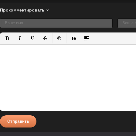
Прокомментировать
Полужирный
Курсив
Подчеркнутый
Зачеркнутый
Вставить смайлик
Вставка цитаты
Вставка спойлера
Отправить