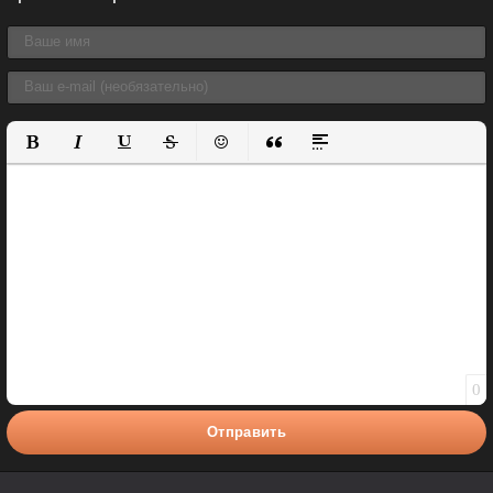
Полужирный
Курсив
Подчеркнутый
Зачеркнутый
Вставить смайлик
Вставка цитаты
Вставка спойлера
0
Отправить