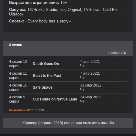
Возрастное ограничение:
16+
Озвучка:
HDRezka Studio, Eng.Original, TVShows, Cold Film,
Ultradox
Слоган:
«Every body has a story»
4 сезон
↑ свернуть
4 сезон 12
7 апр 2022,
Death Goes On
✓
серия
Чт
4 сезон 11
7 апр 2022,
Blast to the Past
✓
серия
Чт
4 сезон 10
31 мар 2022,
Safe Space
✓
серия
Чт
4 сезон 9
24 мар 2022,
Our Home on Native Land
✓
серия
Чт
показать все серии
Коронер (сериал 2019) все серии смотреть онлайн