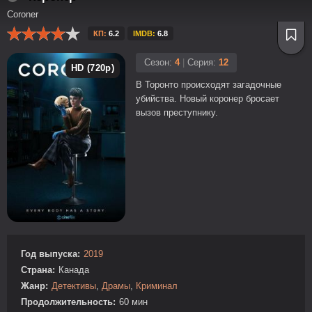
Coroner
КП:
6.2
IMDB:
6.8
Сезон:
4
|
Серия:
12
HD (720p)
В Торонто происходят загадочные
убийства. Новый коронер бросает
вызов преступнику.
Год выпуска:
2019
Страна:
Канада
Жанр:
Детективы
,
Драмы
,
Криминал
Продолжительность:
60 мин