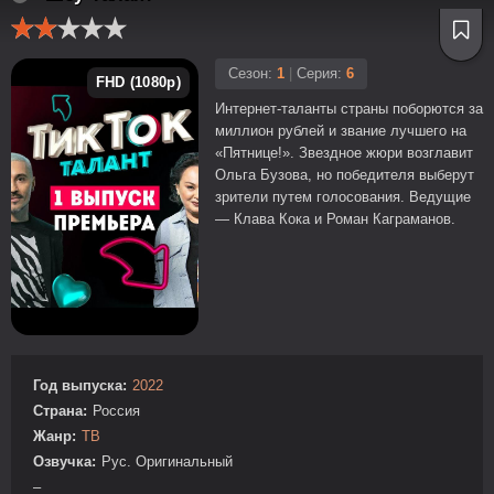
Сезон:
1
|
Серия:
6
FHD (1080p)
Интернет-таланты страны поборются за
миллион рублей и звание лучшего на
«Пятнице!». Звездное жюри возглавит
Ольга Бузова, но победителя выберут
зрители путем голосования. Ведущие
— Клава Кока и Роман Каграманов.
Год выпуска:
2022
Страна:
Россия
Жанр:
ТВ
Озвучка:
Рус. Оригинальный
–