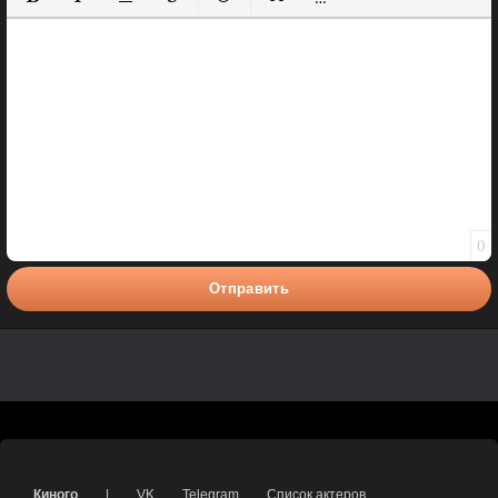
Полужирный
Курсив
Подчеркнутый
Зачеркнутый
Вставить смайлик
Вставка цитаты
Вставка спойлера
0
Отправить
Киного
|
VK
Telegram
Список актеров