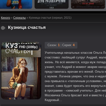
Киного
»
Сериалы
» Кузница счастья (сериал, 2021)
Кузница счастья
Сезон:
1
|
Серия:
4
FHD (1080p)
Учительница начальных классов Ольга Ло
счастливо: любящий супруг Андрей, мален
жизнь. Но всё меняется, когда муж попа
узнает, что Андрей в момент аварии нахо
представилась врачам его женой. Ольга 
с мужем. Логинов уверен, что она и недел
она привыкла к «тепличным условиям», не
значит, сама будет просить его вернутьс
в программе - «земский учитель». Для не
Москвичка Ольга бросает всё и вместе с 
Кедровый…