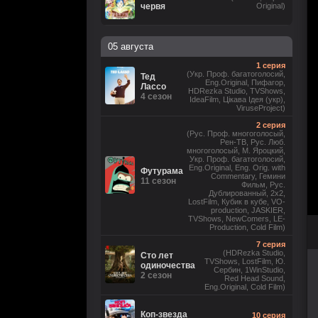
червя
Original)
05 августа
1 серия
(Укр. Проф. багатоголосий,
Тед
Eng.Original, Пифагор,
Лассо
HDRezka Studio, TVShows,
4 сезон
IdeaFilm, Цікава Ідея (укр),
ViruseProject)
2 серия
(Рус. Проф. многоголосый,
Рен-ТВ, Рус. Люб.
многоголосый, М. Яроцкий,
Укр. Проф. багатоголосий,
Eng.Original, Eng. Orig. with
Футурама
Commentary, Гемини
11 сезон
Фильм, Рус.
Дублированный, 2x2,
LostFilm, Кубик в кубе, VO-
production, JASKIER,
TVShows, NewComers, LE-
Production, Cold Film)
7 серия
(HDRezka Studio,
Сто лет
TVShows, LostFilm, Ю.
одиночества
Сербин, 1WinStudio,
2 сезон
Red Head Sound,
Eng.Original, Cold Film)
Коп-звезда
10 серия