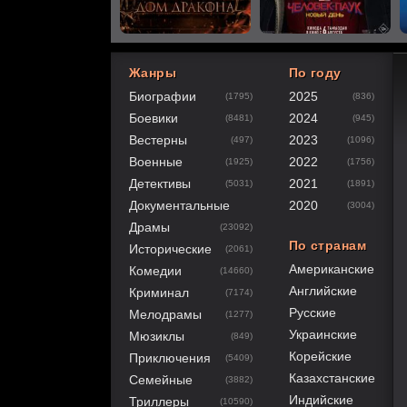
Жанры
По году
Биографии
2025
(1795)
(836)
40
1
2
3
4
5
Боевики
2024
(8481)
(945)
Вестерны
2023
(497)
(1096)
Военные
2022
(1925)
(1756)
Детективы
2021
(5031)
(1891)
Документальные
2020
(3004)
Драмы
(23092)
По странам
Исторические
(2061)
Американские
Комедии
(14660)
Английские
Криминал
(7174)
Русские
Мелодрамы
(1277)
Украинские
Мюзиклы
(849)
Корейские
Приключения
(5409)
Казахстанские
Семейные
(3882)
Индийские
Триллеры
(10590)