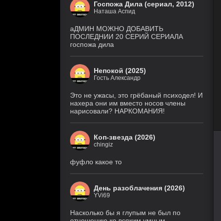
Госпожа Дила (сериал, 2012)
8
Наташа Аспид
Звёздные войны: Видения.
серия
Девятый джедай
(Cold
1 сезон
аДМИН МОЖНО ДОБАВИТЬ
Film)
ПОСЛЕДНИИ 20 СЕРИЙ СЕРИАЛА
госпожа дила
6 серия
Ира
(Рус. Оригинальный, Рус.
2 сезон
Ориг. (без цензуры))
Непокой (2025)
Гость Александр
Великолепная
26 серия
Пятерка
(Рус.
Оригинальный)
8 сезон
Это не ужасы, это грёбаный психодел! И
нахера они им вместо носов члены
нарисовали? НАРКОМАНИЯ!
Игра
18 серия
лжецов
(Anilibria, Japan Original,
AniMaunt)
1 сезон
Коп-звезда (2026)
chingiz
История его
28 серия
служанки
(Рус.
Оригинальный)
1 сезон
фуфло какое то
5 серия
Настоящий
(TVShows,
американец /
День разоблачения (2026)
Eng.Original,
Всеамериканский
HDRezka Studio,
YVi69
8 сезон
Cold Film, Original)
Насколько бы я глупым не был по
отношению ко всяким умным