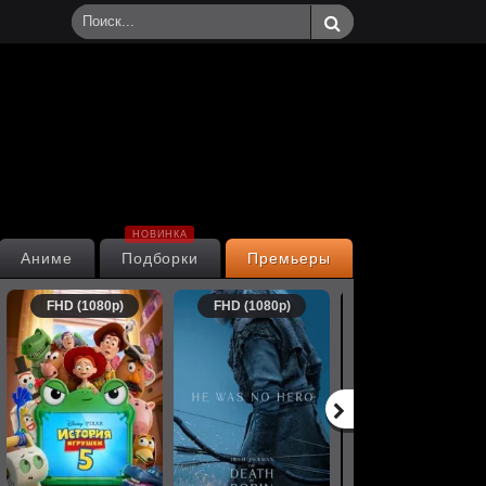
НОВИНКА
Аниме
Подборки
Премьеры
FHD (1080p)
FHD (1080p)
FHD (1080p)