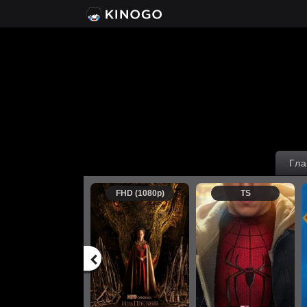
Гла
FHD (1080p)
TS