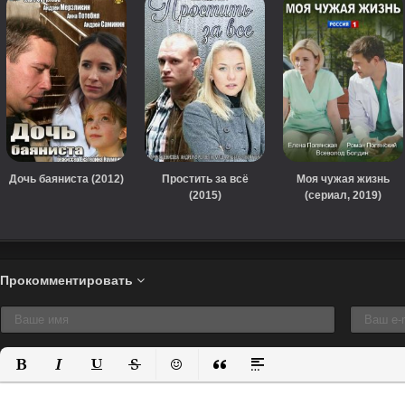
Дочь баяниста (2012)
Простить за всё
Моя чужая жизнь
(2015)
(сериал, 2019)
Прокомментировать
Полужирный
Курсив
Подчеркнутый
Зачеркнутый
Вставить смайлик
Вставка цитаты
Вставка спойлера