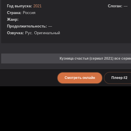
Год выпуска:
2021
Слоган:
—
Страна:
Россия
Жанр:
Продолжительность:
—
Озвучка:
Рус. Оригинальный
Кузница счастья (сериал 2021) все сери
Смотреть онлайн
Плеер #2