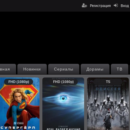
Регистрация
Вход
вная
Новинки
Сериалы
Дорамы
ТВ
FHD (1080p)
FHD (1080p)
TS