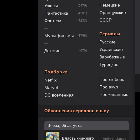
Немецкие
Ужасы
(5476)
Французские
Фантастика
(4261)
СССР
Фэнтези
(4233)
—
Сериалы
Мультфильмы
(3768)
Русские
—
Украинские
Детские
(670)
Зарубежные
Турецкие
Подборки
Про любовь
Netflix
Про акул
Marvel
Неожиданные
DC вселенная
Обновления сериалов и шоу
Вчера, 06 августа
Власть книжного
(Anilibria, Japan