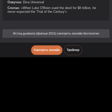
Озвучка:
Diva Universal
Слоган:
«When Luke O'Brien sued the devil for $8 trillion, he
never expected the 'Trial of the Century'»
Истец дьявола (фильм 2011) смотреть онлайн бесплатно
Смотреть онлайн
Трейлер