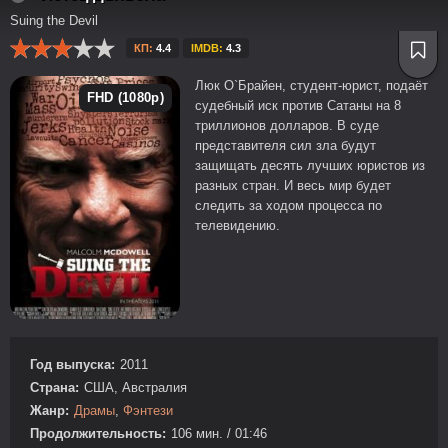
Suing the Devil
КП:
4.4
IMDB:
4.3
Люк О`Брайен, студент-юрист, подаёт
FHD (1080p)
судебный иск против Сатаны на 8
триллионов долларов. В суде
представителя сил зла будут
защищать десять лучших юристов из
разных стран. И весь мир будет
следить за ходом процесса по
телевидению.
Год выпуска:
2011
Страна:
США, Австралия
Жанр:
Драмы
,
Фэнтези
Продолжительность:
106 мин. / 01:46