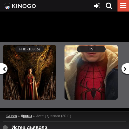
FHD (1080p)
TS
Киного
»
Драмы
» Истец дьявола (2011)
Истец дьявола