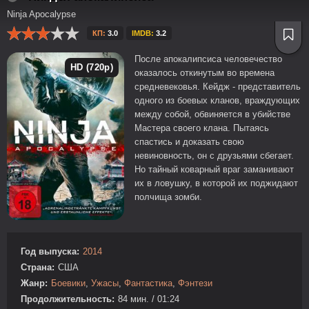
Ninja Apocalypse
КП:
3.0
IMDB:
3.2
После апокалипсиса человечество
HD (720p)
оказалось откинутым во времена
средневековья. Кейдж - представитель
одного из боевых кланов, враждующих
между собой, обвиняется в убийстве
Мастера своего клана. Пытаясь
спастись и доказать свою
невиновность, он с друзьями сбегает.
Но тайный коварный враг заманивают
их в ловушку, в которой их поджидают
полчища зомби.
Год выпуска:
2014
Страна:
США
Жанр:
Боевики
,
Ужасы
,
Фантастика
,
Фэнтези
Продолжительность:
84 мин. / 01:24