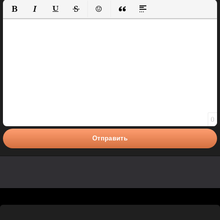
Полужирный
Курсив
Подчеркнутый
Зачеркнутый
Вставить смайлик
Вставка цитаты
Вставка спойлера
0
Отправить