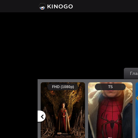
Гла
FHD (1080p)
TS