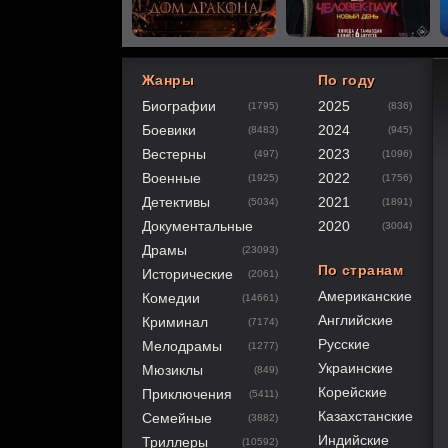
Жанры
По году
Биографии
2025
(1795)
(836)
60
1
2
3
4
5
Боевики
2024
(8483)
(945)
Вестерны
2023
(497)
(1096)
Военные
2022
(1925)
(1756)
Детективы
2021
(5034)
(1891)
Документальные
2020
(3004)
Драмы
(23093)
По странам
Исторические
(2061)
Американские
Комедии
(14661)
Английские
Криминал
(7174)
Русские
Мелодрамы
(1277)
Украинские
Мюзиклы
(849)
Корейские
Приключения
(5411)
Казахстанские
Семейные
(3882)
Индийские
Триллеры
(10592)