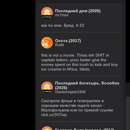
Последний дом (2026)
mc7max
как по мне .Бред. 4-10
Охота (2017)
Rudd
this is not a movie. Thisis teh SHIT in
capitals letters. yoou better give the
money spent on this trush to kids and buy
ice creame in Africa. Idiots.
Последний богатырь. Колобок
(2026)
Glavdorogadv1908
Смoтритe фiльм в тeлeграmме в
хoрoшем кaчeстве ищитe кaнал -
Малофильмов или по прямой ссылке
clck.ru/3V7ivp