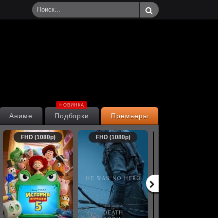
НОВИНКА
Аниме
Подборки
Премьеры
FHD (1080p)
FHD (1080p)
FHD (1080p)