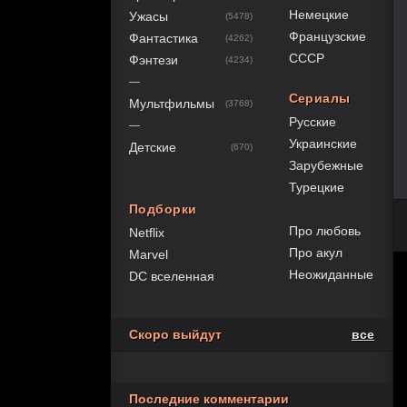
Немецкие
Ужасы
(5478)
Французские
Фантастика
(4262)
СССР
Фэнтези
(4234)
—
Сериалы
Мультфильмы
(3768)
Русские
—
Украинские
Детские
(670)
Зарубежные
Турецкие
Подборки
Про любовь
Netflix
Про акул
Marvel
Неожиданные
DC вселенная
Скоро выйдут
все
Последние комментарии