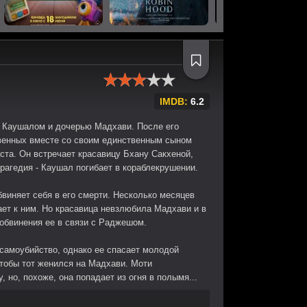
IMDB:
6.2
 Каушалом и дочерью Мадхави. После его
твенных вместе со своим единственным сыном
та. Он встречает красавицу Бхану Сакхеной,
рагедия - Каушал погибает в кораблекрушении.
виняет себя в его смерти. Несколько месяцев
ает к ним. Но красавица невзлюбила Мадхави и в
 обвинения ее в связи с Раджешом.
самоубийство, однако ее спасает молодой
тобы тот женился на Мадхави. Моти
 но, похоже, она попадает из огня в полымя...