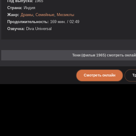
Год выпуска:
1965
Страна:
Индия
Жанр:
Драмы
,
Семейные
,
Мюзиклы
Продолжительность:
169 мин. / 02:49
Озвучка:
Diva Universal
Тени (фильм 1965) смотреть онлай
Смотреть онлайн
Т