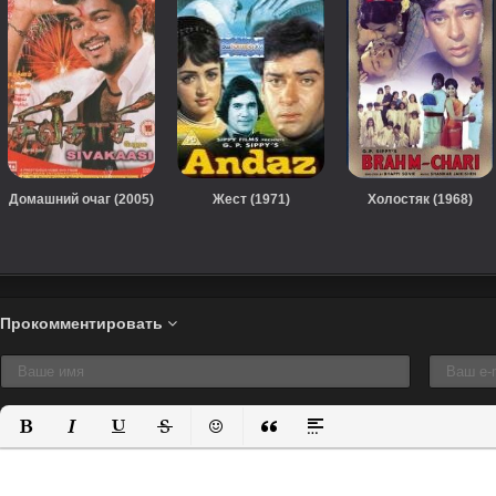
Домашний очаг (2005)
Жест (1971)
Холостяк (1968)
Прокомментировать
Полужирный
Курсив
Подчеркнутый
Зачеркнутый
Вставить смайлик
Вставка цитаты
Вставка спойлера