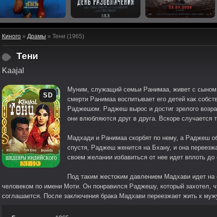
Киного
»
Драмы
» Тени (1965)
Тени
Kaajal
Муним, служащий семьи Ранимаа, живет с сыном
SD
смерти Ранимаа воспитывает его детей как собс
Раджешом. Раджеш вырос и достиг зрелого возрас
они влюбляются друг в друга. Вскоре случается т
Мадхади и Ранимаа скорбят по нему, а Раджеш об
спустя, Раджеш женится на Бхану, и она переезж
своем желании избавиться от нее идет вплоть до
Под таким жестоким давлением Мадхави идет на 
человеком по имени Моти. Он понравился Раджешу, который захотел, ч
соглашается. После заключения брака Мадхави переезжает жить к мужу,