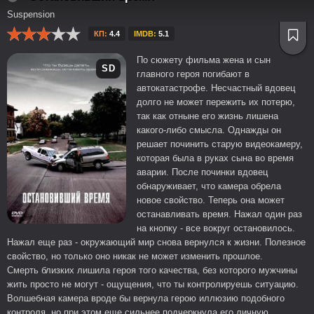
Suspension
КП:
4.4
IMDB:
5.1
По сюжету фильма жена и сын
SD
главного героя погибают в
автокатастрофе. Несчастный вдовец
долго не может пережить их потерю,
так как отныне его жизнь лишена
какого-либо смысла. Однажды он
решает починить старую видеокамеру,
которая была в руках сына во время
аварии. После починки вдовец
обнаруживает, что камера обрела
новое свойство. Теперь она может
останавливать время. Нажал один раз
на кнопку - все вокруг остановилось.
Нажал еще раз - окружающий мир снова вернулся к жизни. Полезное
свойство, но только оно никак не может изменить прошлое.
Смерть близких лишила героя того качества, без которого мужчины
жить просто не могут - ощущения, что ты контролируешь ситуацию.
Волшебная камера вроде бы вернула герою иллюзию подобного
контроля, но при этом еще сильнее подчеркнула его личную