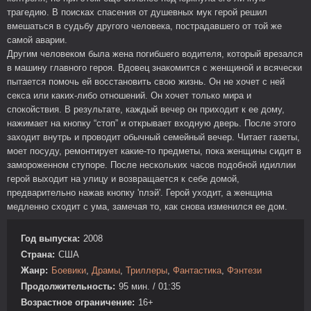
трагедию. В поисках спасения от душевных мук герой решил
вмешаться в судьбу другого человека, пострадавшего от той же
самой аварии.
Другим человеком была жена погибшего водителя, который врезался
в машину главного героя. Вдовец знакомится с женщиной и всячески
пытается помочь ей восстановить свою жизнь. Он не хочет с ней
секса или каких-либо отношений. Он хочет только мира и
спокойствия. В результате, каждый вечер он приходит к ее дому,
нажимает на кнопку “стоп” и открывает входную дверь. После этого
заходит внутрь и проводит обычный семейный вечер. Читает газеты,
моет посуду, ремонтирует какие-то предметы, пока женщины сидит в
замороженном ступоре. После нескольких часов подобной идиллии
герой выходит на улицу и возвращается к себе домой,
предварительно нажав кнопку 'плэй'. Герой уходит, а женщина
медленно сходит с ума, замечая то, как снова изменился ее дом.
Год выпуска:
2008
Страна:
США
Жанр:
Боевики
,
Драмы
,
Триллеры
,
Фантастика
,
Фэнтези
Продолжительность:
95 мин. / 01:35
Возрастное ограничение:
16+