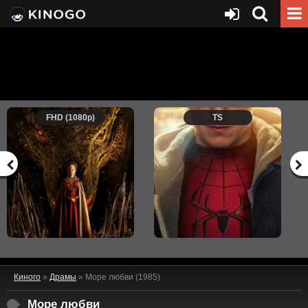
FHD (1080p)
TS
Киного
»
Драмы
» Море любви (1985)
Море любви