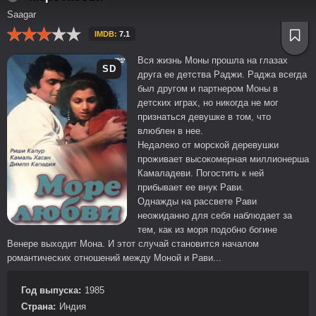
Saagar
IMDB:
7.1
Вся жизнь Моны прошла на глазах
SD
друга ее детства Раджи. Раджа всегда
был другом и партнером Моны в
детских играх, но никогда не мог
признаться девушке в том, что
влюблен в нее.
Недалеко от морской деревушки
проживает высокомерная миллионерша
Камаладеви. Погостить к ней
прибывает ее внук Рави.
Однажды на рассвете Рави
неожиданно для себя наблюдает за
тем, как из моря подобно богине
Венере выходит Мона. И этот случай становится началом
романтических отношений между Моной и Рави...
Год выпуска:
1985
Страна:
Индия