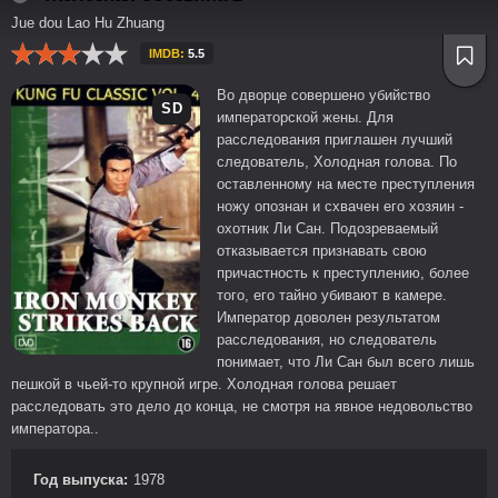
Jue dou Lao Hu Zhuang
IMDB:
5.5
Во дворце совершено убийство
SD
императорской жены. Для
расследования приглашен лучший
следователь, Холодная голова. По
оставленному на месте преступления
ножу опознан и схвачен его хозяин -
охотник Ли Сан. Подозреваемый
отказывается признавать свою
причастность к преступлению, более
того, его тайно убивают в камере.
Император доволен результатом
расследования, но следователь
понимает, что Ли Сан был всего лишь
пешкой в чьей-то крупной игре. Холодная голова решает
расследовать это дело до конца, не смотря на явное недовольство
императора..
Год выпуска:
1978