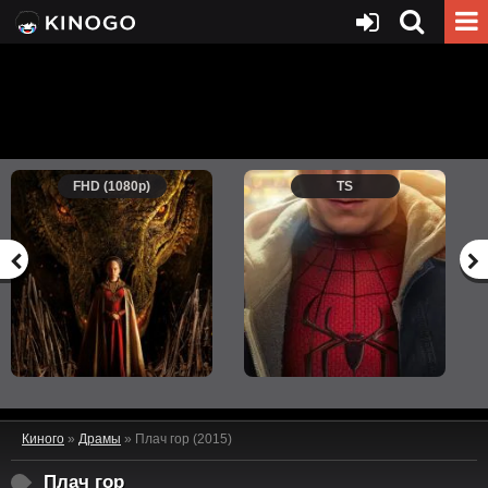
FHD (1080p)
TS
Киного
»
Драмы
» Плач гор (2015)
Плач гор