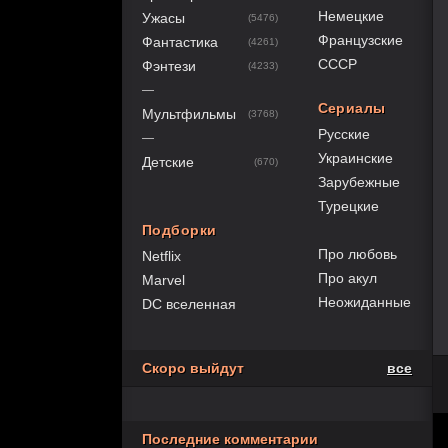
Немецкие
Ужасы
(5476)
Французские
Фантастика
(4261)
СССР
Фэнтези
(4233)
—
Сериалы
Мультфильмы
(3768)
Русские
—
Украинские
Детские
(670)
Зарубежные
Турецкие
Подборки
Про любовь
Netflix
Про акул
Marvel
Неожиданные
DC вселенная
Скоро выйдут
все
Последние комментарии