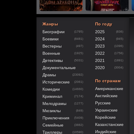
Жанры
По году
Биографии
2025
(1795)
(836)
60
1
2
3
4
5
Боевики
2024
(8481)
(945)
Вестерны
2023
(497)
(1096)
Военные
2022
(1925)
(1756)
Детективы
2021
(5031)
(1891)
Документальные
2020
(3004)
Драмы
(23092)
По странам
Исторические
(2061)
Американские
Комедии
(14660)
Английские
Криминал
(7174)
Русские
Мелодрамы
(1277)
Украинские
Мюзиклы
(849)
Корейские
Приключения
(5409)
Казахстанские
Семейные
(3882)
Индийские
Триллеры
(10590)