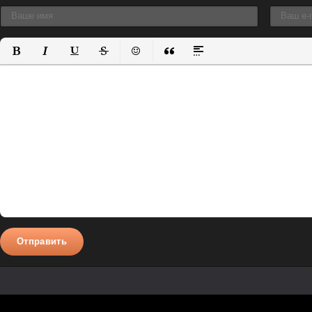
Полужирный
Курсив
Подчеркнутый
Зачеркнутый
Вставить смайлик
Вставка цитаты
Вставка спойлера
Отправить