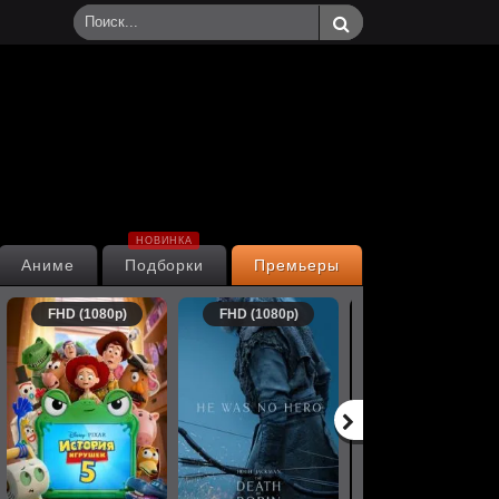
НОВИНКА
Аниме
Подборки
Премьеры
FHD (1080p)
FHD (1080p)
FHD (1080p)