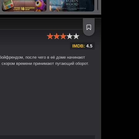
IMDB:
4.5
бойфрендом, после чего в её доме начинают
в скором времени принимают пугающий оборот.