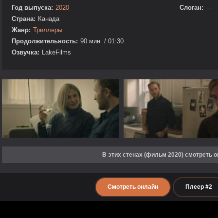
Год выпуска:
2020
Слоган:
—
Страна:
Канада
Жанр:
Триллеры
Продолжительность:
90 мин. / 01:30
Озвучка:
LakeFilms
В этих стенах (фильм 2020) смотреть 
Смотреть онлайн
Плеер #2