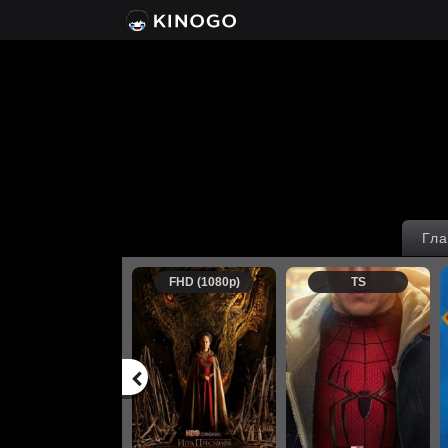
Гла
FHD (1080p)
TS