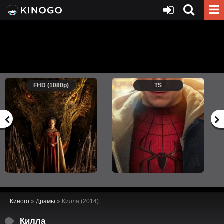
FHD (1080p)
TS
Киного
»
Драмы
» Килла (2014)
Килла