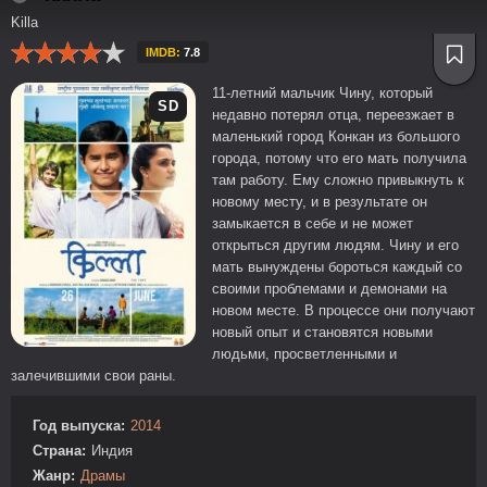
Killa
IMDB:
7.8
11-летний мальчик Чину, который
SD
недавно потерял отца, переезжает в
маленький город Конкан из большого
города, потому что его мать получила
там работу. Ему сложно привыкнуть к
новому месту, и в результате он
замыкается в себе и не может
открыться другим людям. Чину и его
мать вынуждены бороться каждый со
своими проблемами и демонами на
новом месте. В процессе они получают
новый опыт и становятся новыми
людьми, просветленными и
залечившими свои раны.
Год выпуска:
2014
Страна:
Индия
Жанр:
Драмы