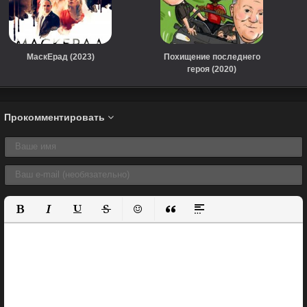
МаскЕрад (2023)
Похищение последнего
героя (2020)
Прокомментировать
Полужирный
Курсив
Подчеркнутый
Зачеркнутый
Вставить смайлик
Вставка цитаты
Вставка спойлера