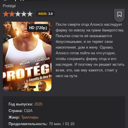
Protégé
IMDB:
3.9
После смерти отца Алонсо наследует
HD (720p)
фирму по извозу на грани банкротства.
Попытки спасти её оказываются
безуспешными, и он теряет свои
накопления, дом и жену. Однако,
Алонсо готов пойти на что-угодно,
чтобы сохранить фирму отца и его
наследие. И поэтому он решает мстить
всем, кто, как ему кажется, стоит у
него на пути.
Год выпуска:
2020
Страна:
США
Жанр:
Триллеры
Продолжительность:
70 мин. / 01:10