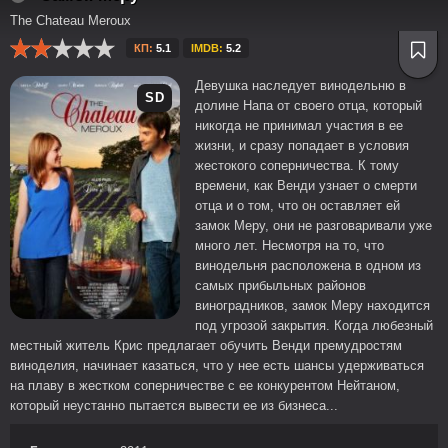
The Chateau Meroux
КП:
5.1
IMDB:
5.2
Девушка наследует винодельню в
SD
долине Напа от своего отца, который
никогда не принимал участия в ее
жизни, и сразу попадает в условия
жестокого соперничества. К тому
времени, как Венди узнает о смерти
отца и о том, что он оставляет ей
замок Меру, они не разговаривали уже
много лет. Несмотря на то, что
винодельня расположена в одном из
самых прибыльных районов
виноградников, замок Меру находится
под угрозой закрытия. Когда любезный
местный житель Крис предлагает обучить Венди премудростям
виноделия, начинает казаться, что у нее есть шансы удерживаться
на плаву в жестком соперничестве с ее конкурентом Нейтаном,
который неустанно пытается вывести ее из бизнеса...