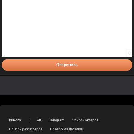
0
Отправить
Киного
|
VK
Telegram
Список актеров
Список режиссеров
Правообладателям