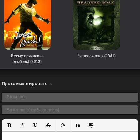
Всему причина —
Человек-волк (1941)
любовь! (2012)
Прокомментировать
Полужирный
Курсив
Подчеркнутый
Зачеркнутый
Вставить смайлик
Вставка цитаты
Вставка спойлера