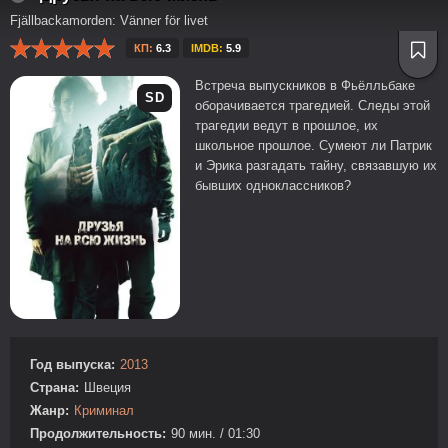
Fjällbackamorden: Vänner för livet
КП:
6.3
IMDB:
5.9
Встреча выпускников в Фьёлльбаке
SD
оборачивается трагедией. Следы этой
трагедии ведут в прошлое, их
школьное прошлое. Сумеют ли Патрик
и Эрика разгадать тайну, связавшую их
бывших одноклассников?
Год выпуска:
2013
Страна:
Швеция
Жанр:
Криминал
Продолжительность:
90 мин. / 01:30