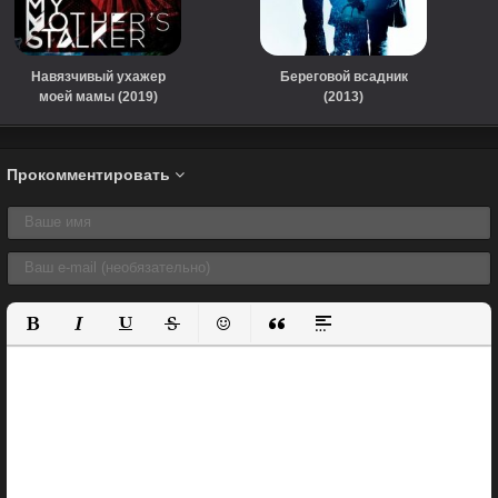
Навязчивый ухажер
Береговой всадник
моей мамы (2019)
(2013)
Прокомментировать
Полужирный
Курсив
Подчеркнутый
Зачеркнутый
Вставить смайлик
Вставка цитаты
Вставка спойлера