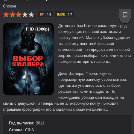
Choose
КП:
4.8
IMDB:
4.7
Детектив Том Вагнер расследует ряд
FHD (1080p)
шокирующих по своей жестокости
преступлений. Маньяк-убийца одержим
только ему понятной кровавой
философией - он предоставляет своей
жертве право выбора - кого или что она
намерена потерять навсегда.
Дочь Вагнера, Фиона, изучив
предсмертную записку своей матери,
где так же упоминалось о выборе,
решает вычислить садиста. Но
неожиданно убийца сам выходит на
связь с девушкой, и теперь на ее электронную почту приходят
страшные фотографии его злодеяний с комментариями...
Год выпуска:
2011
Страна:
США