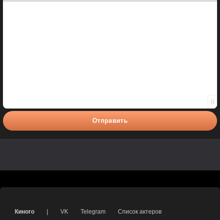
Полужирный
Курсив
Подчеркнутый
Зачеркнутый
Вставить смайлик
Вставка цитаты
Вставка спойлера
0
Отправить
Киного
|
VK
Telegram
Список актеров