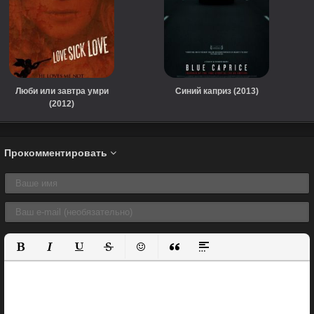
Люби или завтра умри
Синий каприз (2013)
(2012)
Прокомментировать
Полужирный
Курсив
Подчеркнутый
Зачеркнутый
Вставить смайлик
Вставка цитаты
Вставка спойлера