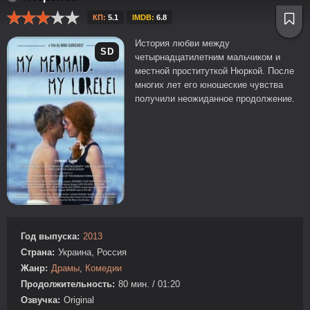
КП:
5.1
IMDB:
6.8
История любви между
SD
четырнадцатилетним мальчиком и
местной проституткой Нюркой. После
многих лет его юношеские чувства
получили неожиданное продолжение.
Год выпуска:
2013
Страна:
Украина, Россия
Жанр:
Драмы
,
Комедии
Продолжительность:
80 мин. / 01:20
Озвучка:
Original