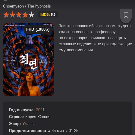
Choemyeon / The hypnosis
IMDB:
5.6
Заинтересовавшийся гипнозом студент
FHD (1080p)
ходит на сеансы к профессору,
но вскоре парня начинают посещать
странные видения и не принадлежащие
ему воспоминания.
Год выпуска:
2021
Страна:
Корея Южная
Жанр:
Ужасы
Продолжительность:
85 мин. / 01:25