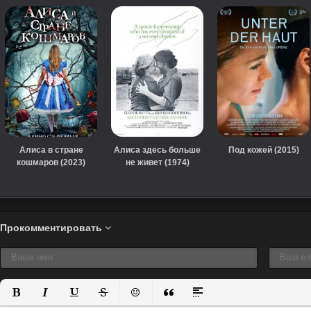
Алиса в стране
Алиса здесь больше
Под кожей (2015)
кошмаров (2023)
не живет (1974)
Прокомментировать
Полужирный
Курсив
Подчеркнутый
Зачеркнутый
Вставить смайлик
Вставка цитаты
Вставка спойлера