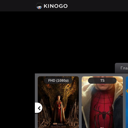
Гла
FHD (1080p)
TS