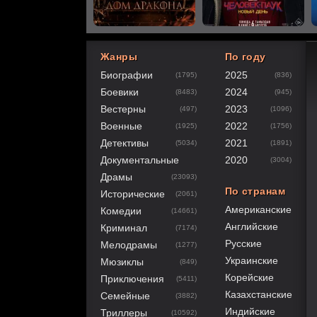
Жанры
По году
Биографии
2025
(1795)
(836)
60
1
2
3
4
5
Боевики
2024
(8483)
(945)
Вестерны
2023
(497)
(1096)
Военные
2022
(1925)
(1756)
Детективы
2021
(5034)
(1891)
Документальные
2020
(3004)
Драмы
(23093)
По странам
Исторические
(2061)
Американские
Комедии
(14661)
Английские
Криминал
(7174)
Русские
Мелодрамы
(1277)
Украинские
Мюзиклы
(849)
Корейские
Приключения
(5411)
Казахстанские
Семейные
(3882)
Индийские
Триллеры
(10592)