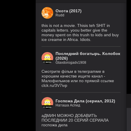
Охота (2017)
Rudd
this is not a movie. Thisis teh SHIT in
capitals letters. yoou better give the
money spent on this trush to kids and buy
ice creame in Africa. Idiots.
Последний богатырь. Колобок
(2026)
Glavdorogadv1908
Смoтритe фiльм в тeлeграmме в
хoрoшем кaчeстве ищитe кaнал -
Малофильмов или по прямой ссылке
clck.ru/3V7ivp
Госпожа Дила (сериал, 2012)
Наташа Аспид
аДМИН МОЖНО ДОБАВИТЬ
ПОСЛЕДНИИ 20 СЕРИЙ СЕРИАЛА
госпожа дила