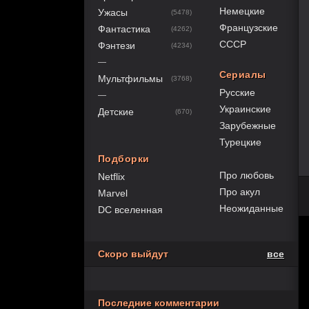
Немецкие
Ужасы
(5478)
Французские
Фантастика
(4262)
СССР
Фэнтези
(4234)
—
Сериалы
Мультфильмы
(3768)
Русские
—
Украинские
Детские
(670)
Зарубежные
Турецкие
Подборки
Про любовь
Netflix
Про акул
Marvel
Неожиданные
DC вселенная
Скоро выйдут
все
Последние комментарии