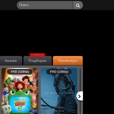
НОВИНКА
Аниме
Подборки
Премьеры
FHD (1080p)
FHD (1080p)
FHD (1080p)