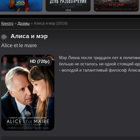
Киного
»
Драмы
» Алиса и мэр (2019)
Алиса и мэр
Alice et le maire
Мэр Лиона после тридцати лет в политик
HD (720p)
больше не осталось ни одной стоящей ид
- молодой и талантливый философ Алиса