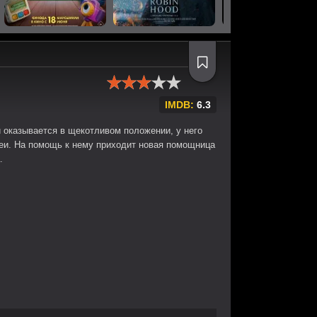
IMDB:
6.3
и оказывается в щекотливом положении, у него
еи. На помощь к нему приходит новая помощница
.