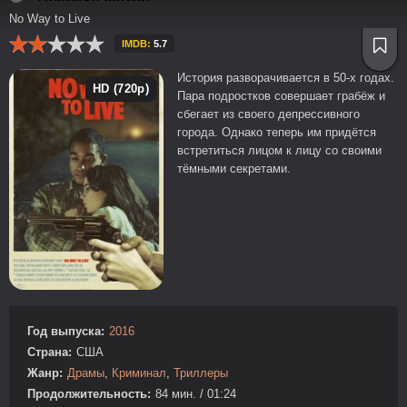
No Way to Live
IMDB:
5.7
История разворачивается в 50-х годах.
HD (720p)
Пара подростков совершает грабёж и
сбегает из своего депрессивного
города. Однако теперь им придётся
встретиться лицом к лицу со своими
тёмными секретами.
Год выпуска:
2016
Страна:
США
Жанр:
Драмы
,
Криминал
,
Триллеры
Продолжительность:
84 мин. / 01:24