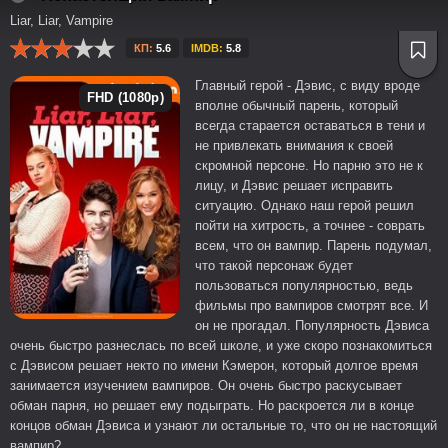
Liar, Liar, Vampire
КП:
5.6
IMDB:
5.8
Главный герой - Дэвис, с виду вроде
FHD (1080p)
вполне обычный парень, который
всегда старается оставаться в тени и
не привлекать внимания к своей
скромной персоне. Но парню это не к
лицу, и Дэвис решает исправить
ситуацию. Однако наш герой решил
пойти на хитрость, а точнее - соврать
всем, что он вампир. Парень подумал,
что такой персонаж будет
пользоваться популярностью, ведь
фильмы про вампиров смотрят все. И
он не прогадал. Популярность Дэвиса
очень быстро разнеслась по всей школе, и уже скоро познакомиться
с Дэвисом решает некто по имени Кэмерон, который долгое время
занимается изучением вампиров. Он очень быстро раскусывает
обман парня, но решает ему подыграть. Но раскроется ли в конце
концов обман Дэвиса и узнают ли остальные то, что он не настоящий
вампир?