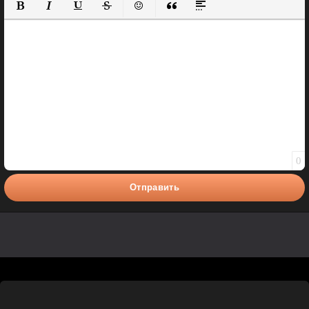
Полужирный
Курсив
Подчеркнутый
Зачеркнутый
Вставить смайлик
Вставка цитаты
Вставка спойлера
0
Отправить