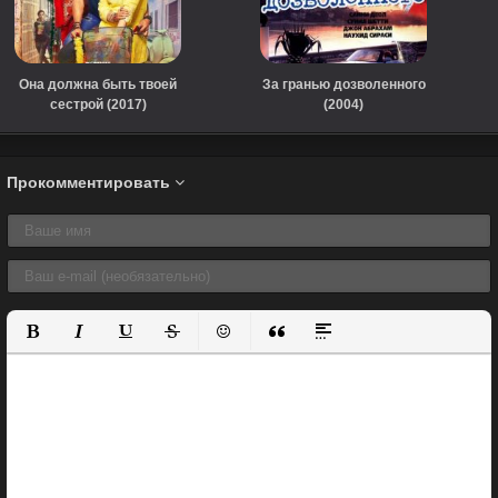
Она должна быть твоей
За гранью дозволенного
сестрой (2017)
(2004)
Прокомментировать
Полужирный
Курсив
Подчеркнутый
Зачеркнутый
Вставить смайлик
Вставка цитаты
Вставка спойлера