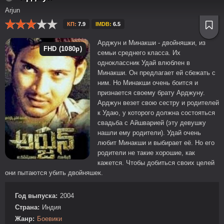
Arjun
КП:
7.9
IMDB:
6.5
Арджун и Минакши - двойняшки, из
FHD (1080p)
семьи среднего класса. Их
одноклассник Удай влюблен в
Минакши. Он предлагает ей сбежать с
ним. Но Минакши очень боится и
признается своему брату Арджуну.
Арджун везет свою сестру и родителей
к Удаю, у которого должна состояться
свадьба с Айшварией (эту девушку
нашли ему родители). Удай очень
любит Минакши и выбирает её. Но его
родители не такие хорошие, как
кажется. Чтобы добиться своих целей
они пытаются убить двойняшек.
Год выпуска:
2004
Страна:
Индия
Жанр:
Боевики