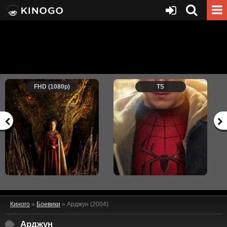
FHD (1080p)
TS
Киного
»
Боевики
» Арджун (2004)
Арджун