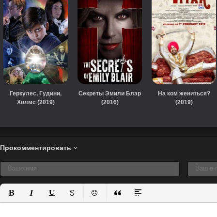
Геркулес, Гудини,
Секреты Эмили Блэр
На ком жениться?
Холмс (2019)
(2016)
(2019)
Прокомментировать
Полужирный
Курсив
Подчеркнутый
Зачеркнутый
Вставить смайлик
Вставка цитаты
Вставка спойлера