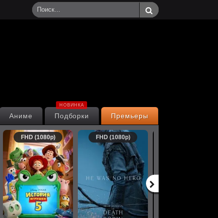
НОВИНКА
Аниме
Подборки
Премьеры
FHD (1080p)
FHD (1080p)
FHD (1080p)