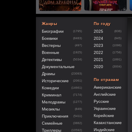
Жанры
По году
Биографии
2025
(1795)
(836)
40
1
2
3
4
5
Боевики
2024
(8483)
(945)
Вестерны
2023
(497)
(1096)
Военные
2022
(1925)
(1756)
Детективы
2021
(5034)
(1891)
Документальные
2020
(3004)
Драмы
(23093)
По странам
Исторические
(2061)
Американские
Комедии
(14661)
Английские
Криминал
(7174)
Русские
Мелодрамы
(1277)
Украинские
Мюзиклы
(849)
Корейские
Приключения
(5411)
Казахстанские
Семейные
(3882)
Индийские
Триллеры
(10592)