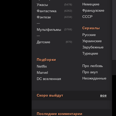
Немецкие
Ужасы
(5478)
Французские
Фантастика
(4262)
СССР
Фэнтези
(4234)
—
Сериалы
Мультфильмы
(3768)
Русские
—
Украинские
Детские
(670)
Зарубежные
Турецкие
Подборки
Про любовь
Netflix
Про акул
Marvel
Неожиданные
DC вселенная
Скоро выйдут
все
Последние комментарии