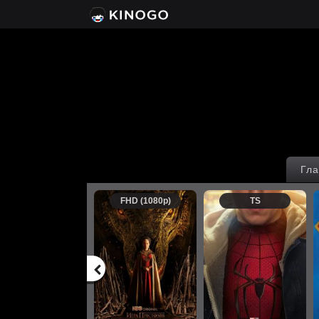
Гла
FHD (1080p)
TS