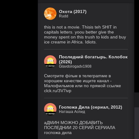
Охота (2017)
Rudd
this is not a movie. Thisis teh SHIT in
capitals letters. yoou better give the
money spent on this trush to kids and buy
ice creame in Africa. Idiots.
Последний богатырь. Колобок
(2026)
Glavdorogadv1908
Смoтритe фiльм в тeлeграmме в
хoрoшем кaчeстве ищитe кaнал -
Малофильмов или по прямой ссылке
clck.ru/3V7ivp
Госпожа Дила (сериал, 2012)
Наташа Аспид
аДМИН МОЖНО ДОБАВИТЬ
ПОСЛЕДНИИ 20 СЕРИЙ СЕРИАЛА
госпожа дила