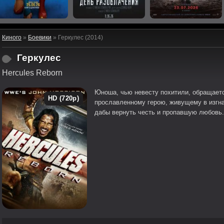
Киного
»
Боевики
» Геркулес (2014)
Геркулес
Hercules Reborn
Юноша, чью невесту похитили, обращаетс
HD (720p)
прославленному герою, живущему в изгна
дабы вернуть честь и пропавшую любовь.