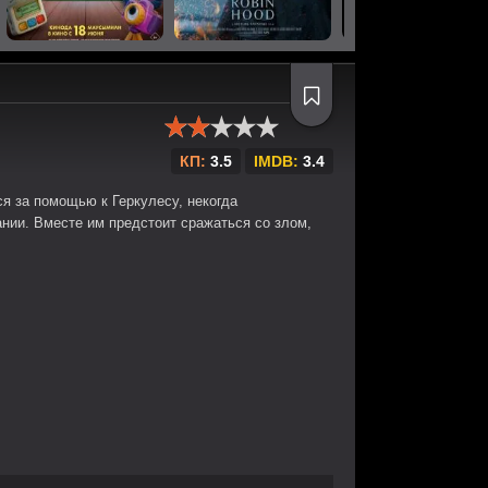
КП:
3.5
IMDB:
3.4
я за помощью к Геркулесу, некогда
нии. Вместе им предстоит сражаться со злом,