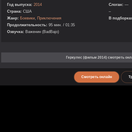
Год выпуска:
2014
Слоган:
—
Страна:
США
–
Жанр:
Боевики
,
Приключения
В подборках
Продолжительность:
95 мин. / 01:35
Озвучка:
Важенин (BadBajo)
Геркулес (фильм 2014) смотреть он
Смотреть онлайн
Т