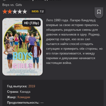
Boys vs. Girls
IMDB:
7.2
Лето 1990 года. Лагерю Киндлвуд
HD (720p)
впервые за свою историю пришлось
объединить раздельные смены для
девочек и мальчиков в одну. Роджер,
директор лагеря, изо всех сил
пытается найти способ сгладить
ситуацию и примирить обе стороны, но
его план проваливается, и между
парнями и девушками начинается
настоящая война.
Год выпуска:
2019
Страна:
Канада
Жанр:
Комедии
Продолжительность:
—