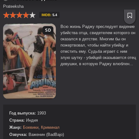
Prateeksha
IMDB:
5.4
Всю жизнь Раджу преследует видение
SD
убийства отца, свидетелем которого он
оказался в детстве. Многим бы он
пожертвовал, чтобы найти убийцу и
отмстить ему. Судьба играет с ним
злую шутку - убийцей оказывается отец
девушки, в которую Раджу влюблен...
Год выпуска:
1993
Страна:
Индия
Жанр:
Боевики
,
Криминал
Озвучка:
Важенин (BadBajo)