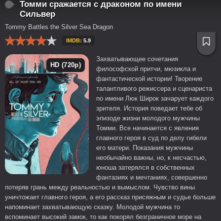
Томми сражается с драконом по имени
Сильвер
Tommy Battles the Silver Sea Dragon
IMDB:
5.9
Захватывающее сочетания
HD (720p)
философской притчи, мюзикла и
фантастической истории! Творение
талантливого режиссера и сценариста
по имени Люк Широк зачарует каждого
зрителя. История поведает тебе об
эпизоде жизни молодого мужчины
Томми. Все начинается с явления
главного героя в суд по делу гибели
его матери. Показания мужчины
необычайно важны, но, к несчастью,
юноша затерялся в собственных
фантазиях и мечтаниях, совершенно
потеряв грань между реальностью и вымыслом. Чувство вины
уничтожает главного героя, а его рассказ присяжным и судье больше
напоминает захватывающую сказку. Молодой мужчина то
вспоминает высокий замок, то как покорял безграничное море на