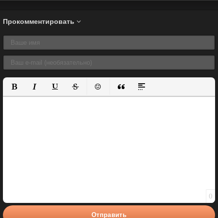
Прокомментировать
Полужирный
Курсив
Подчеркнутый
Зачеркнутый
Вставить смайлик
Вставка цитаты
Вставка спойлера
0
Отправить