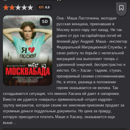
КП:
6.6
Она - Маша Ласточкина, молодая
SD
русская женщина, приехавшая в
Москву всего пару лет назад. Не так
давно от рук гастарбайтера погиб её
близкий друг Андрей. Маша - инспектор
Федеральной Миграционной Службы, и
свою работу по борьбе с нелегальной
миграцией она выполняет теперь с
удвоенной энергией, беспристрастно и
жёстко. Он – Хасан - таджик, стукач,
презираемый своими соплеменниками.
Но, в итоге, разница в положении
героев оказывается не велика. Так
складывается ситуация, что именно Хасана ей дают в напарники.
Вместе им удается «накрыть» криминальный «отдел кадров» -
группу мигрантов, которая своим же землякам-приезжим продает за
огромные деньги поддельные документы. Но цена за правду,
которую приходится платить Маше и Хасану, оказывается еще
выше…