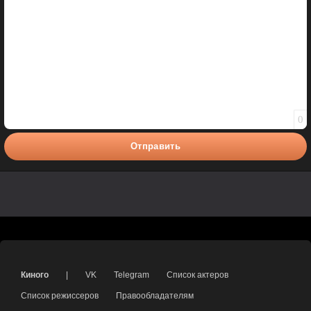
0
Отправить
Киного
|
VK
Telegram
Список актеров
Список режиссеров
Правообладателям