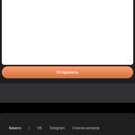
Полужирный
Курсив
Подчеркнутый
Зачеркнутый
Вставить смайлик
Вставка цитаты
Вставка спойлера
0
Отправить
Киного
|
VK
Telegram
Список актеров