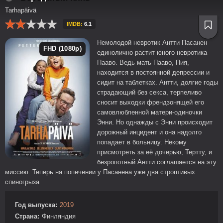
Tarhapäivä
IMDB:
6.1
Немолодой невротик Антти Пасанен
FHD (1080p)
единолично растит юного невротика
Пааво. Ведь мать Пааво, Пия,
находится в постоянной депрессии и
сидит на таблетках. Антти, долгие годы
страдающий без секса, терпеливо
сносит выходки френдзонящей его
самовлюбленной матери-одиночки
Энни. Но однажды с Энни происходит
дорожный инцидент и она надолго
попадает в больницу. Некому
присмотреть за её дочерью, Тертту, и
безропотный Антти соглашается на эту
миссию. Теперь на попечении у Пасанена уже два строптивых
спиногрыза
Год выпуска:
2019
Страна:
Финляндия