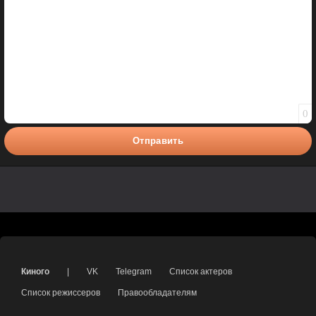
0
Отправить
Киного
|
VK
Telegram
Список актеров
Список режиссеров
Правообладателям