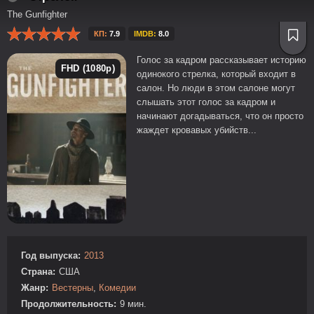
The Gunfighter
КП:
7.9
IMDB:
8.0
Голос за кадром рассказывает историю
FHD (1080p)
одинокого стрелка, который входит в
салон. Но люди в этом салоне могут
слышать этот голос за кадром и
начинают догадываться, что он просто
жаждет кровавых убийств...
Год выпуска:
2013
Страна:
США
Жанр:
Вестерны
,
Комедии
Продолжительность:
9 мин.