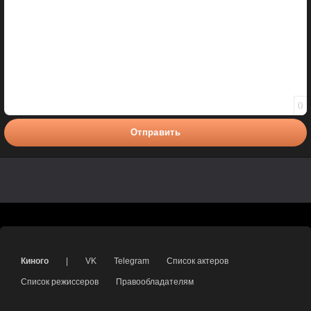
0
Отправить
Киного
|
VK
Telegram
Список актеров
Список режиссеров
Правообладателям