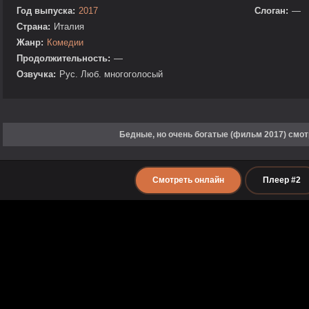
Год выпуска:
2017
Слоган:
—
Страна:
Италия
Жанр:
Комедии
Продолжительность:
—
Озвучка:
Рус. Люб. многоголосый
Бедные, но очень богатые (фильм 2017) смот
Смотреть онлайн
Плеер #2