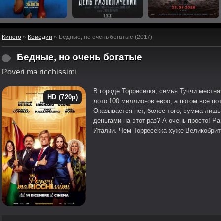
Киного
»
Комедии
» Бедные, но очень богатые (2017)
Бедные, но очень богатые
Poveri ma ricchissimi
В городе Торресекка, семья Туччи местна
HD (720p)
лото 100 миллионов евро, а потом всё пот
Оказывается нет, более того, сумма лишь
деньгами на этот раз? А очень просто! Ра
Италии. Чем Торресекка хуже Великобрит