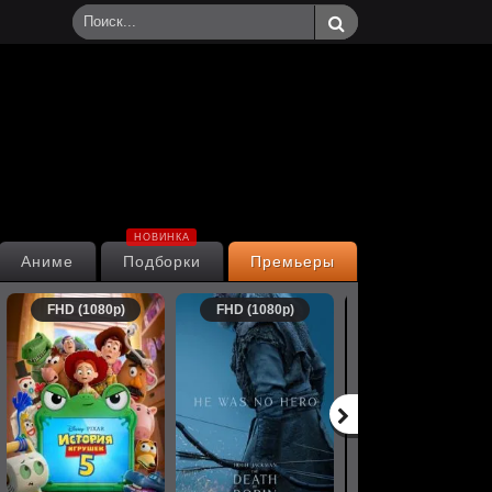
НОВИНКА
Аниме
Подборки
Премьеры
FHD (1080p)
FHD (1080p)
FHD (1080p)