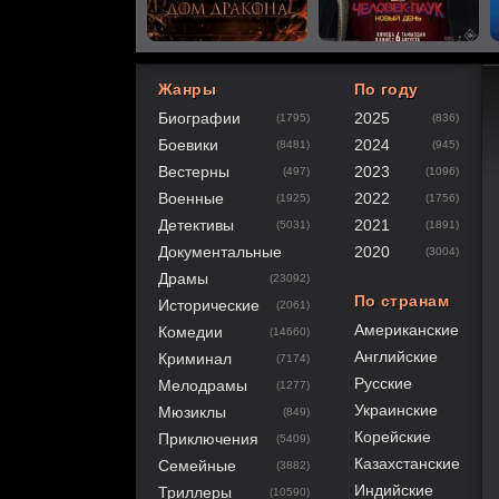
Жанры
По году
Биографии
2025
(1795)
(836)
80
1
2
3
4
5
Боевики
2024
(8481)
(945)
Вестерны
2023
(497)
(1096)
Военные
2022
(1925)
(1756)
Детективы
2021
(5031)
(1891)
Документальные
2020
(3004)
Драмы
(23092)
По странам
Исторические
(2061)
Американские
Комедии
(14660)
Английские
Криминал
(7174)
Русские
Мелодрамы
(1277)
Украинские
Мюзиклы
(849)
Корейские
Приключения
(5409)
Казахстанские
Семейные
(3882)
Индийские
Триллеры
(10590)