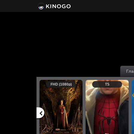
Гла
FHD (1080p)
TS