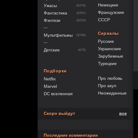
Немецкие
Ужасы
(5476)
Французские
Фантастика
(4261)
СССР
Фэнтези
(4233)
—
Сериалы
Мультфильмы
(3768)
Русские
—
Украинские
Детские
(670)
Зарубежные
Турецкие
Подборки
Про любовь
Netflix
Про акул
Marvel
Неожиданные
DC вселенная
Скоро выйдут
все
Последние комментарии