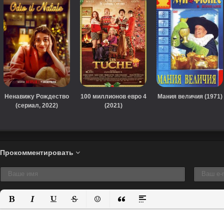
Ненавижу Рождество
100 миллионов евро 4
Мания величия (1971)
(сериал, 2022)
(2021)
Прокомментировать
Полужирный
Курсив
Подчеркнутый
Зачеркнутый
Вставить смайлик
Вставка цитаты
Вставка спойлера