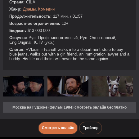
Страна:
США
Жанр:
Драмы
,
Комедии
Продолжительность:
117 мин. / 01:57
Возрастное ограничение:
12+
Бюджет:
$13 000 000
Озвучка:
Рус. Проф. многоголосый, Рус. Одноголосый,
Eng.Original, ICTV (укр.)
Слоган:
«Vladimir Ivanoff walks into a department store to buy
blue jeans, walks out with a girl friend, an immigration lawyer and a
buddy. His life and theirs will never be the same again»
Москва на Гудзоне (фильм 1984) смотреть онлайн бесплатно
Смотреть онлайн
Трейлер