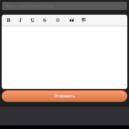
Полужирный
Курсив
Подчеркнутый
Зачеркнутый
Вставить смайлик
Вставка цитаты
Вставка спойлера
0
Отправить