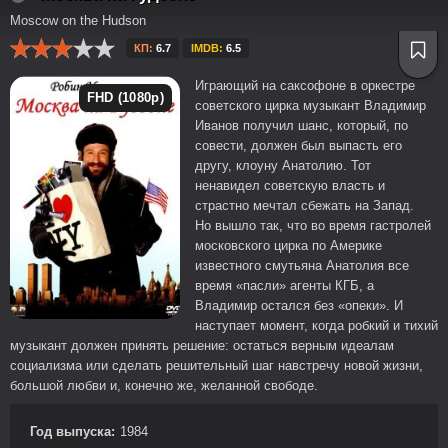
Moscow on the Hudson
КП:
6.7
IMDB:
6.5
Играющий на саксофоне в оркестре
FHD (1080p)
советского цирка музыкант Владимир
Иванов получил шанс, который, по
совести, должен был выпасть его
другу, клоуну Анатолию. Тот
ненавидел советскую власть и
страстно мечтал сбежать на Запад.
Но вышло так, что во время гастролей
московского цирка по Америке
известного смутьяна Анатолия все
время «пасли» агенты КГБ, а
Владимир остался без «опеки». И
наступает момент, когда робкий и тихий
музыкант должен принять решение: остаться верным идеалам
социализма или сделать решительный шаг навстречу новой жизни,
большой любви и, конечно же, желанной свободе.
Год выпуска:
1984